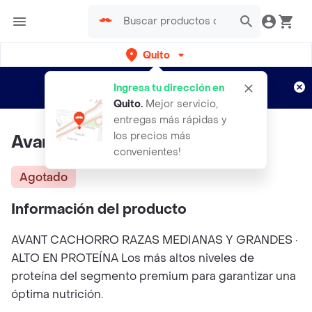
Quito
Regístrate
¿Nuevo en Rappi?
y disfruta de
Ingresa tu dirección en
envíos gratis por semanas
Aplican TyC
Quito
.
Mejor servicio,
entregas más rápidas y
los precios más
Avant Crmg 18 Kg
convenientes!
Agotado
Información del producto
AVANT CACHORRO RAZAS MEDIANAS Y GRANDES ·
ALTO EN PROTEÍNA Los más altos niveles de
proteína del segmento premium para garantizar una
óptima nutrición.