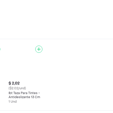
$ 2,02
($2.02/und)
Ibt Taza Para Tintes -
Antideslizante 13 Cm
1 Und