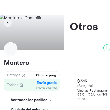
Otros
Montero
Entrega
21 min o prog.
$ 3,13
Envío gratis
Tarifas
($3.13/und)
(nuevos usuarios)
Vinchas Rectangular
85 Cm X 2 Unds N/S
1 Und
Ver todos los pasillos
Cuidado del cabello