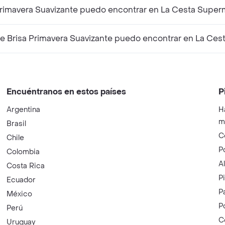
 Primavera Suavizante puedo encontrar en La Cesta Supe
e Brisa Primavera Suavizante puedo encontrar en La Ce
Encuéntranos en estos países
P
Argentina
H
m
Brasil
C
Chile
P
Colombia
A
Costa Rica
P
Ecuador
P
México
P
Perú
C
Uruguay