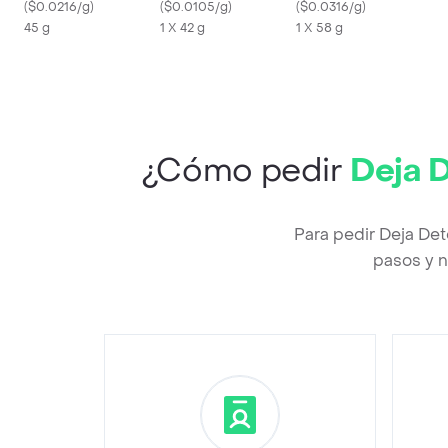
(
$0.0216/g
)
Cubiertas de
(
$0.0105/g
)
(
$0.0316/g
)
45 g
Chocolate 42 gr
1 X 42 g
1 X 58 g
¿Cómo pedir
Deja 
Para pedir Deja De
pasos y n