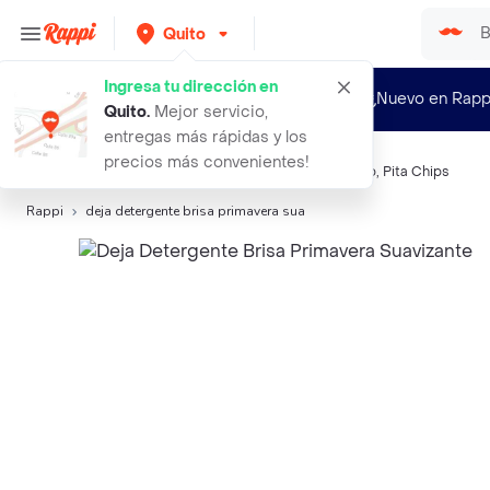
Quito
Ingresa tu dirección en
¿Nuevo en Rapp
Quito
.
Mejor servicio,
entregas más rápidas y los
precios más convenientes!
Búsquedas relacionadas:
Detergentes
,
Deja
,
Gol
,
Fab
,
Pita Chips
Rappi
deja detergente brisa primavera sua