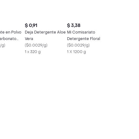
$ 0,91
$ 3,38
te en Polvo
Deja Detergente Aloe
Mi Comisariato
carbonato
Vera
Detergente Floral
/g
)
(
$0.0029/g
)
(
$0.0029/g
)
1 x 320 g
1 X 1200 g