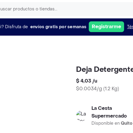
Registrarme
i?
Disfruta de
envíos gratis por semanas
Té
Deja Detergente
$ 4,03
/
u
$0.0034/g
(
1.2 Kg
)
La Cesta
Supermercado
Disponible en
Quito