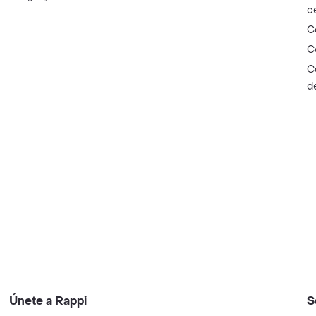
c
C
C
C
d
Únete a Rappi
S