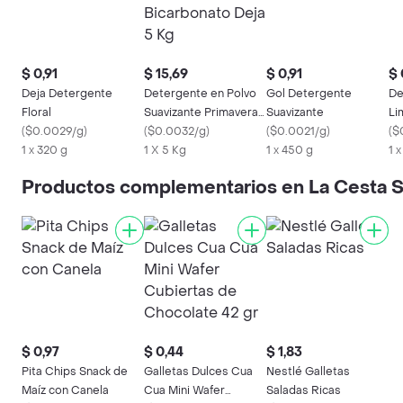
$ 0,91
$ 15,69
$ 0,91
$ 
Deja Detergente
Detergente en Polvo
Gol Detergente
De
Floral
Suavizante Primavera
Suavizante
Li
(
$0.0029/g
)
Bicarbonato Deja 5 Kg
(
$0.0032/g
)
(
$0.0021/g
)
(
$
1 x 320 g
1 X 5 Kg
1 x 450 g
1 
Productos complementarios en La Cesta
$ 0,97
$ 0,44
$ 1,83
Pita Chips Snack de
Galletas Dulces Cua
Nestlé Galletas
Maíz con Canela
Cua Mini Wafer
Saladas Ricas