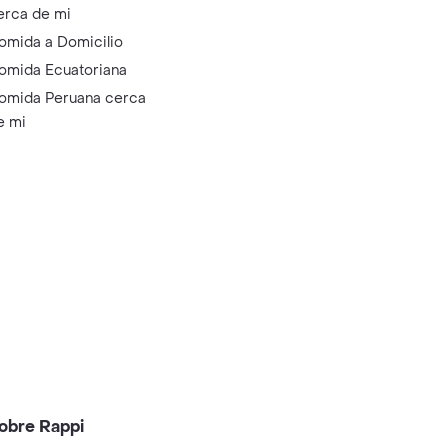
erca de mi
omida a Domicilio
omida Ecuatoriana
omida Peruana cerca
e mi
obre Rappi