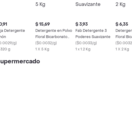
0,91
$ 15,69
$ 3,93
$ 6,35
ja Detergente
Detergente en Polvo
Fab Detergente 3
Detergen
món
Floral Bicarbonato
Poderes Suavizante
Floral Bi
0.0029/g
)
Deja 5 Kg
(
$0.0032/g
)
(
$0.0033/g
)
Deja 2 Kg
(
$0.0032
x 320 g
1 X 5 Kg
1 x 1.2 Kg
1 X 2 Kg
 Supermercado