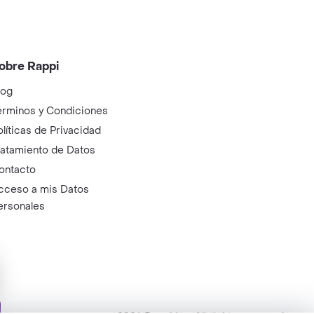
obre Rappi
log
érminos y Condiciones
olíticas de Privacidad
ratamiento de Datos
ontacto
cceso a mis Datos
ersonales
ry