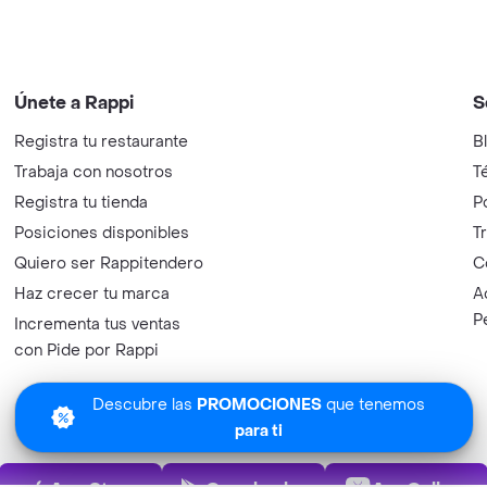
Únete a Rappi
S
Registra tu restaurante
B
Trabaja con nosotros
T
Registra tu tienda
P
Posiciones disponibles
T
Quiero ser Rappitendero
C
Haz crecer tu marca
A
P
Incrementa tus ventas
con Pide por Rappi
Descubre las
PROMOCIONES
que tenemos
para ti
App Store
Play Store
AppGalle