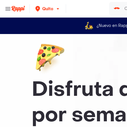
Quito
¿Nuevo en Rap
Disfruta 
por sema