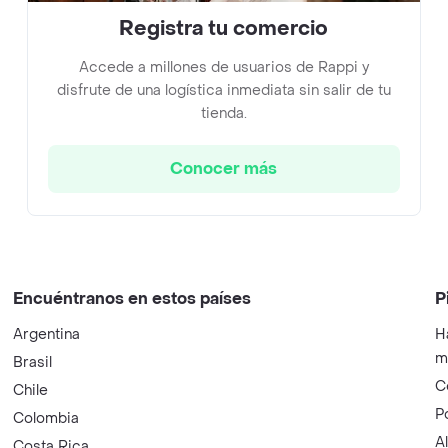
Registra tu comercio
Accede a millones de usuarios de Rappi y
disfrute de una logística inmediata sin salir de tu
tienda.
Conocer más
Encuéntranos en estos países
P
Argentina
H
m
Brasil
C
Chile
P
Colombia
A
Costa Rica