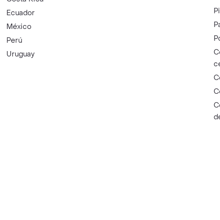
P
Ecuador
P
México
P
Perú
C
Uruguay
c
C
C
C
d