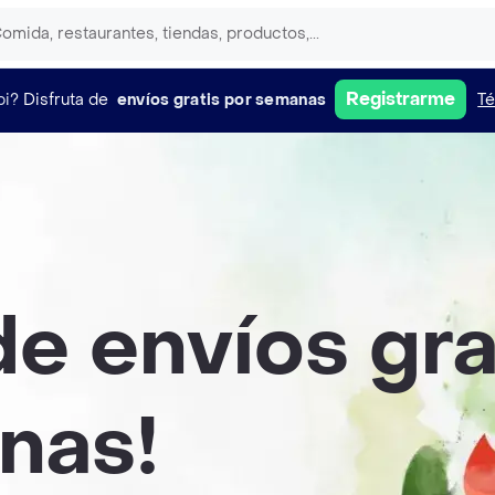
Registrarme
pi?
Disfruta de
envíos gratis por semanas
Té
de envíos gra
nas!