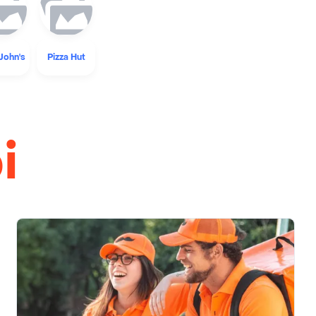
John's
Pizza Hut
i