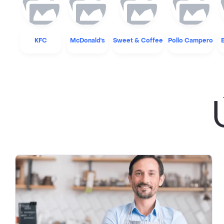
KFC
McDonald's
Sweet & Coffee
Pollo Campero