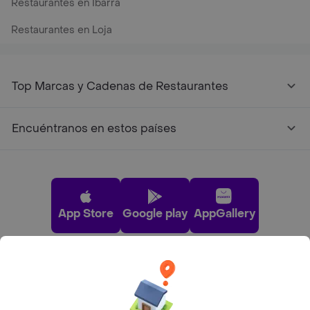
Restaurantes en Ibarra
Restaurantes en Loja
Top Marcas y Cadenas de Restaurantes
Encuéntranos en estos países
App Store
Google play
AppGallery
Pide tu comida favorita cerca de ti