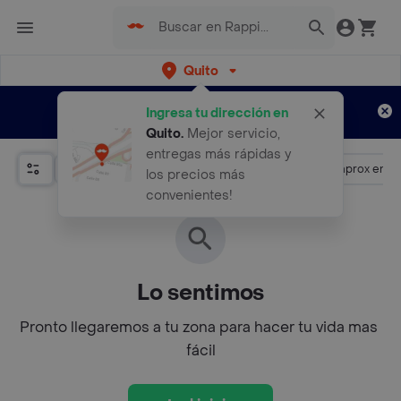
Quito
Regístrate
¿Nuevo en Rappi?
y disfruta de
Ingresa tu dirección en
envíos gratis por semanas
Aplican TyC
Quito
.
Mejor servicio,
entregas más rápidas y
Promociones
Más de 4.5
Llega aprox en 3
los precios más
convenientes!
Lo sentimos
Pronto llegaremos a tu zona para hacer tu vida mas 
fácil