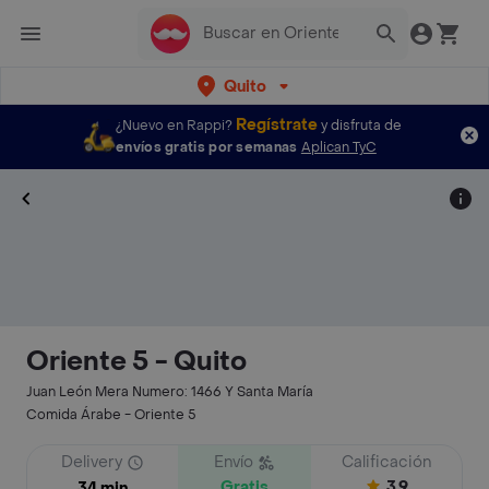
Quito
Regístrate
¿Nuevo en Rappi?
y disfruta de
envíos gratis por semanas
Aplican TyC
Oriente 5 - Quito
Juan León Mera Numero: 1466 Y Santa María
Comida Árabe - Oriente 5
Delivery
Envío
Calificación
Gratis
3.9
34 min