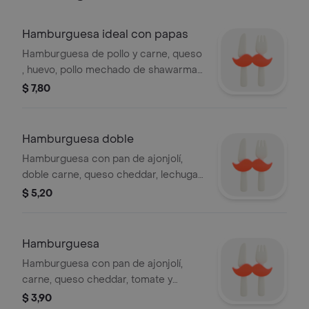
Hamburguesa ideal con papas
Hamburguesa de pollo y carne, queso
, huevo, pollo mechado de shawarma
y papas fritas
$ 7,80
Hamburguesa doble
Hamburguesa con pan de ajonjolí,
doble carne, queso cheddar, lechuga
y tomate.
$ 5,20
Hamburguesa
Hamburguesa con pan de ajonjolí,
carne, queso cheddar, tomate y
lechuga.
$ 3,90