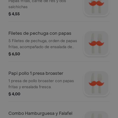
Papas fritas, carne de res y dos
salchichas
$ 4,55
Filetes de pechuga con papas
5 Filetes de pechuga, orden de papas
fritas, acompañado de ensalada de
lechuga, tomate y cebolla.
$ 6,50
Papi pollo 1 presa broaster
1 presa de pollo broaster con papas
fritas y ensalada fresca.
$ 4,00
Combo Hamburguesa y Falafel