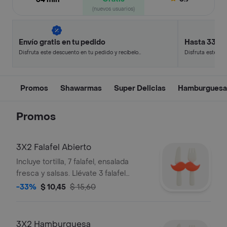
(nuevos usuarios)
Envío gratis en tu pedido
Hasta 33% 
Disfruta este descuento en tu pedido y recíbelo
Disfruta este de
en minutos.
en minutos.
Promos
Shawarmas
Super Delicias
Hamburguesa
Promos
3X2 Falafel Abierto
Incluye tortilla, 7 falafel, ensalada
fresca y salsas. Llévate 3 falafel
abiertos y paga solo 2.
-33%
$ 10,45
$ 15,60
3X2 Hamburguesa