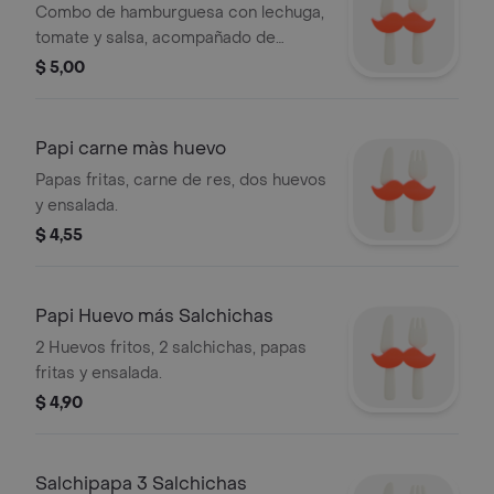
Combo de hamburguesa con lechuga,
tomate y salsa, acompañado de
falafel, papas fritas y tortilla.
$ 5,00
Papi carne màs huevo
Papas fritas, carne de res, dos huevos
y ensalada.
$ 4,55
Papi Huevo más Salchichas
2 Huevos fritos, 2 salchichas, papas
fritas y ensalada.
$ 4,90
Salchipapa 3 Salchichas