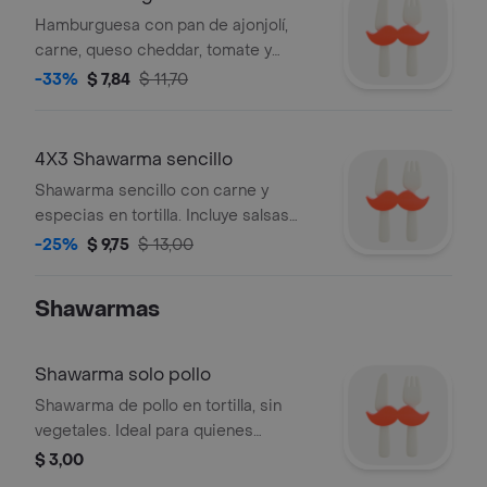
Hamburguesa con pan de ajonjolí,
carne, queso cheddar, tomate y
lechuga. Llévate 3 hamburguesas y
-33%
$ 7,84
$ 11,70
paga solo 2.
4X3 Shawarma sencillo
Shawarma sencillo con carne y
especias en tortilla. Incluye salsas
variadas. Promoción 4x3.
-25%
$ 9,75
$ 13,00
Shawarmas
Shawarma solo pollo
Shawarma de pollo en tortilla, sin
vegetales. Ideal para quienes
prefieren una opción simple y
$ 3,00
sabrosa.