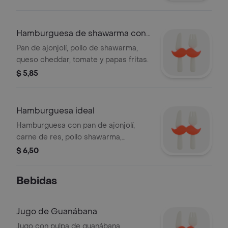
ensalada.
Hamburguesa de shawarma con
papas fritas
Pan de ajonjolí, pollo de shawarma,
queso cheddar, tomate y papas fritas.
$ 5,85
Hamburguesa ideal
Hamburguesa con pan de ajonjolí,
carne de res, pollo shawarma,
lechuga y tomate. Acompañada de
$ 6,50
papas fritas.
Bebidas
Jugo de Guanábana
Jugo con pulpa de guanábana.