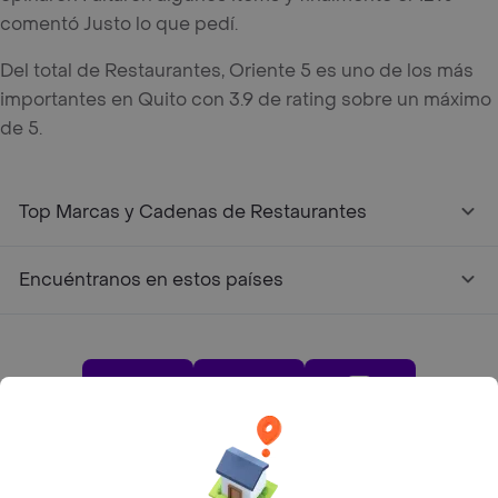
comentó Justo lo que pedí.
Del total de Restaurantes, Oriente 5 es uno de los más
importantes en Quito con 3.9 de rating sobre un máximo
de 5.
Top Marcas y Cadenas de Restaurantes
Encuéntranos en estos países
App Store
Google play
AppGallery