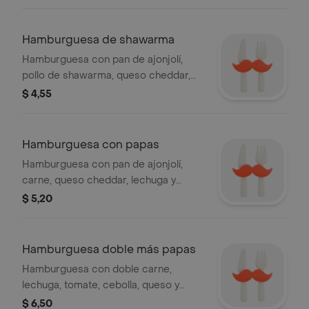
Hamburguesa de shawarma
Hamburguesa con pan de ajonjolí,
pollo de shawarma, queso cheddar,
lechuga y tomate.
$ 4,55
Hamburguesa con papas
Hamburguesa con pan de ajonjolí,
carne, queso cheddar, lechuga y
tomate, orden de papas fritas. .
$ 5,20
Hamburguesa doble más papas
Hamburguesa con doble carne,
lechuga, tomate, cebolla, queso y
tocino, acompañada de papas fritas y
$ 6,50