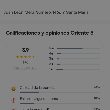
Juan León Mera Numero: 1466 Y Santa María
Calificaciones y opiniones Oriente 5
5
3.9
4
3
(37)
2
Últimos 90 días
1
Calidad de la comida
24%
Faltaron algunos items
18%
Justo lo que pedí
12%