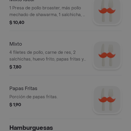
1 Presa de pollo broaster, más pollo
mechado de shawarma, 1 salchicha, 1
huevo frito, papas fritas y ensalada.
$ 10,40
Mixto
4 filetes de pollo, carne de res, 2
salchichas, huevo frito, papas fritas y
ensalada. Incluye salsas.
$ 7,80
Papas Fritas
Porción de papas fritas.
$ 1,90
Hamburguesas