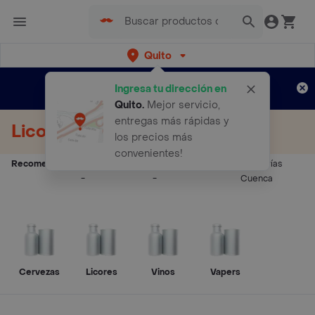
Quito
Regístrate
¿Nuevo en Rappi?
y disfruta de
Ingresa tu dirección en
envíos gratis por semanas
Aplican TyC
Quito
.
Mejor servicio,
entregas más rápidas y
Licores a Domicilio
los precios más
convenientes!
Recomendados:
Licorerías Quito
Licorerías Guayaquil
Licorerías
-
-
Cuenca
Cervezas
Licores
Vinos
Vapers