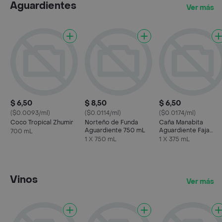
Aguardientes
Ver más
$ 6,50
$ 8,50
$ 6,50
($0.0093/ml)
($0.0114/ml)
($0.0174/ml)
Coco Tropical Zhumir
Norteño de Funda
Caña Manabita
Aguardiente 750 mL
Aguardiente Faja
700 mL
Negra Media 375 mL
1 X 750 mL
1 X 375 mL
Vinos
Ver más