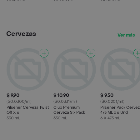
1 x 350 mL
1 X 250 mL
1 X 300 mL
Cervezas
Ver más
$ 9,90
$ 10,90
$ 9,50
($0.0300/ml)
($0.0331/ml)
($0.0201/ml)
Pilsener Cerveza Twist
Club Premium
Pilsener Pack Cervez
Off X 6
Cerveza Six Pack
473 ML x 6 Und
330 mL
330 mL
6 X 473 mL