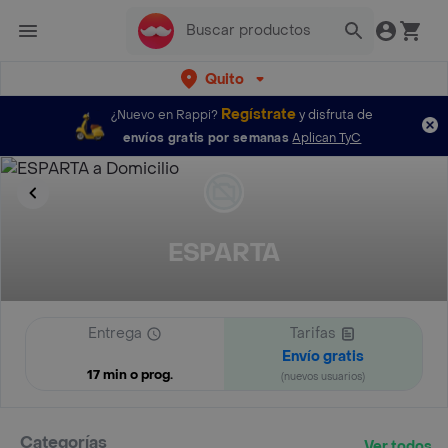
Quito
Regístrate
¿Nuevo en Rappi?
y disfruta de
envíos gratis por semanas
Aplican TyC
ESPARTA
Entrega
Tarifas
Envío gratis
17 min o prog.
(nuevos usuarios)
Categorías
Ver todos