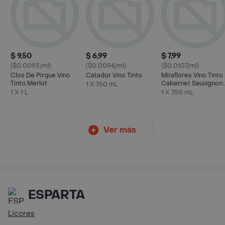
$ 9,50
$ 6,99
$ 7,99
($0.0095/ml)
($0.0094/ml)
($0.0107/ml)
Clos De Pirque Vino
Catador Vino Tinto
Miraflores Vino Tinto
Tinto Merlot
Cabernet Sauvignon
1 X 750 mL
750 mL
1 X 1 L
1 X 750 mL
Ver más
ESPARTA
Licores