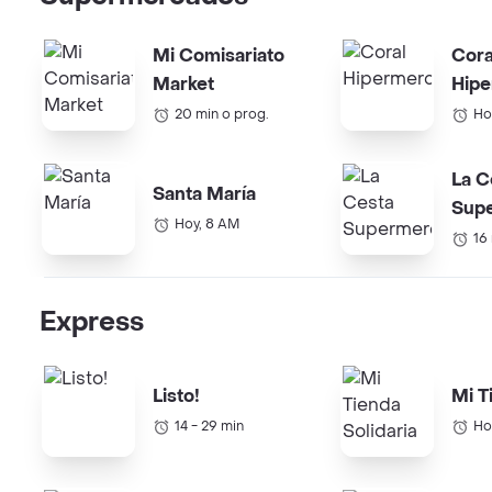
Mi Comisariato
Cora
Market
Hip
20 min o prog.
Ho
La C
Santa María
Sup
Hoy, 8 AM
16
Express
Listo!
Mi T
14 - 29 min
Ho