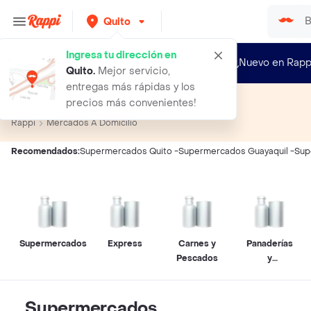
Quito
Ingresa tu dirección en
¿Nuevo en Rapp
Quito
.
Mejor servicio,
entregas más rápidas y los
Supermercados a Domicilio
precios más convenientes!
Rappi
Mercados A Domicilio
Recomendados:
Supermercados Quito
-
Supermercados Guayaquil
-
Sup
Supermercados
Express
Carnes y
Panaderías
Pescados
y
Pastelerías
Supermercados