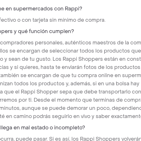
ne en supermercados con Rappi?
ectivo o con tarjeta sin mínimo de compra.
ppers y qué función cumplen?
 compradores personales, auténticos maestros de la com
llos se encargan de seleccionar todos los productos qu
o y sean de tu gusto. Los Rappi Shoppers están en cons
ias y si quieres, hasta te enviarán fotos de los produc
s también se encargan de que tu compra online en superm
nizan todos los productos y, además, si en una bolsa hay
a que el Rappi Shopper sepa que debe transportarlo con 
rremos por ti. Desde el momento que terminas de compra
 minutos, aunque se puede demorar un poco, dependiend
é en camino podrás seguirlo en vivo y saber exactament
 llega en mal estado o incompleto?
rra, puede pasar. Si es así, los Rappi Shoppers volverán