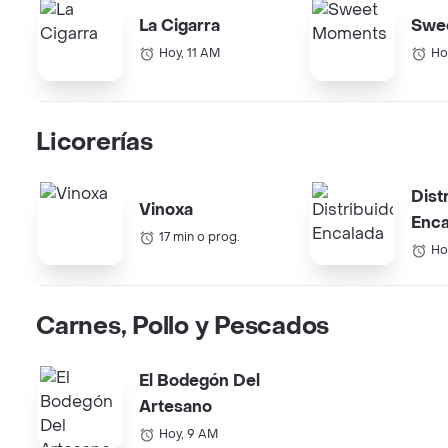
La Cigarra
Swe
Hoy, 11 AM
Ho
Licorerías
Dist
Vinoxa
Enca
17 min o prog.
Ho
Carnes, Pollo y Pescados
El Bodegón Del
Artesano
Hoy, 9 AM