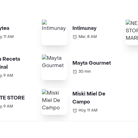
ytea
Intimunay
y, 11 AM
Mar, 8 AM
a Receta
Mayta Gourmet
inal
30 min
y, 9 AM
Miski Miel De
TE STORE
Campo
y, 9 AM
Hoy, 11 AM