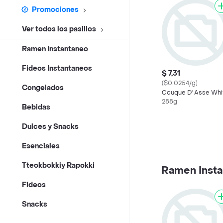
Promociones
Ver todos los pasillos
Ramen Instantaneo
Fideos Instantaneos
$ 7,31
($0.0254/g)
Congelados
Couque D' Asse Whi
288g
Bebidas
Dulces y Snacks
Esenciales
Tteokbokkiy Rapokki
Ramen Inst
Fideos
Snacks