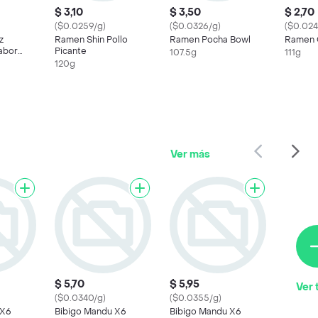
$ 3,10
$ 3,50
$ 2,70
($0.0259/g)
($0.0326/g)
($0.024
z
Ramen Shin Pollo
Ramen Pocha Bowl
Ramen 
abor
Picante
107.5g
111g
 Picante
120g
Ver más
$ 5,70
$ 5,95
Ver 
($0.0340/g)
($0.0355/g)
 X6
Bibigo Mandu X6
Bibigo Mandu X6