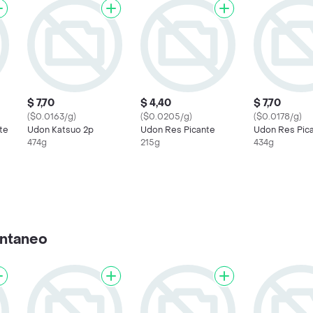
$ 7,70
$ 4,40
$ 7,70
($0.0163/g)
($0.0205/g)
($0.0178/g)
te
Udon Katsuo 2p
Udon Res Picante
Udon Res Pic
474g
215g
434g
antaneo