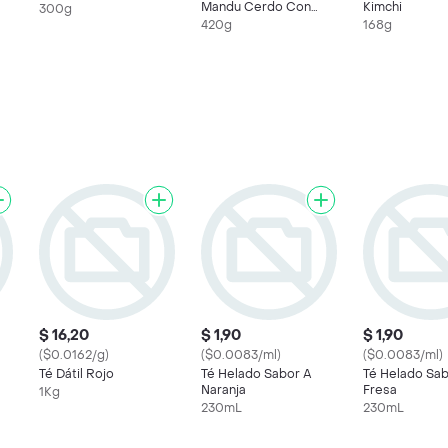
Mandu Cerdo Con
Kimchi
300g
Vegetales
420g
168g
$ 16,20
$ 1,90
$ 1,90
($0.0162/g)
($0.0083/ml)
($0.0083/ml)
Té Dátil Rojo
Té Helado Sabor A
Té Helado Sab
Naranja
Fresa
1Kg
230mL
230mL