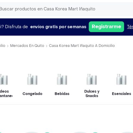
Registrarme
i?
Disfruta de
envíos gratis por semanas
Té
lio
Mercados En Quito
Casa Korea Mart Iñaquito A Domicilio
ideos
Dulces y
Congelados
Bebidas
Esenciales
tantaneos
Snacks