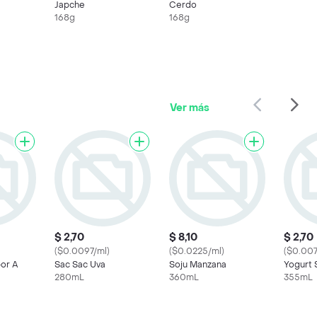
Japche
Cerdo
168g
168g
Ver más
$ 2,70
$ 8,10
$ 2,70
($0.0097/ml)
($0.0225/ml)
($0.007
or A
Sac Sac Uva
Soju Manzana
Yogurt 
280mL
360mL
355mL