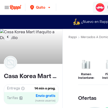
Quito
¿Nuevo en Rapp
Rappi
Mercados A Domici
Ramen
F
Casa Korea Mart Iñaquito
Instantaneo
Ins
Entrega
14 min o prog.
Envío gratis
Ofertas
Tarifas
(nuevos usuarios)