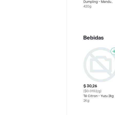
Dumpling - Mandu
Vegano Relleno De
420g
Kimchi Y Vegetales
Bebidas
$ 30,26
($0.0152/g)
Té Citron - Yuzu 2kg
2Kg