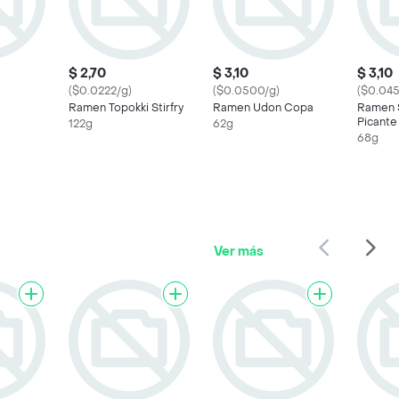
$ 2,70
$ 3,10
$ 3,10
($0.0222/g)
($0.0500/g)
($0.045
Ramen Topokki Stirfry
Ramen Udon Copa
Ramen S
Picante
122g
62g
68g
Ver más