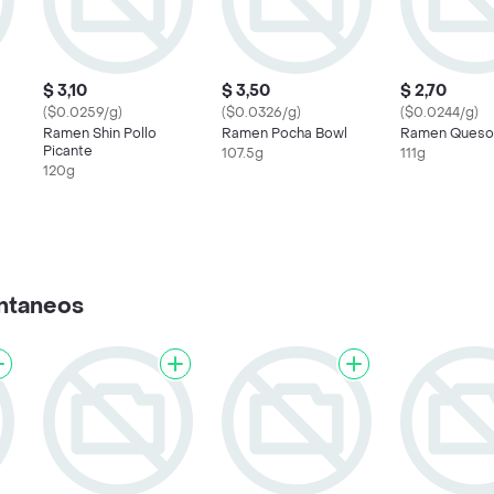
$ 3,10
$ 3,50
$ 2,70
($0.0259/g)
($0.0326/g)
($0.0244/g)
Ramen Shin Pollo
Ramen Pocha Bowl
Ramen Queso
Picante
107.5g
111g
120g
antaneos