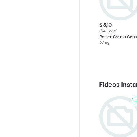
$ 3,10
($46.27/g)
Ramen Shrimp Copa
67mg
Fideos Inst