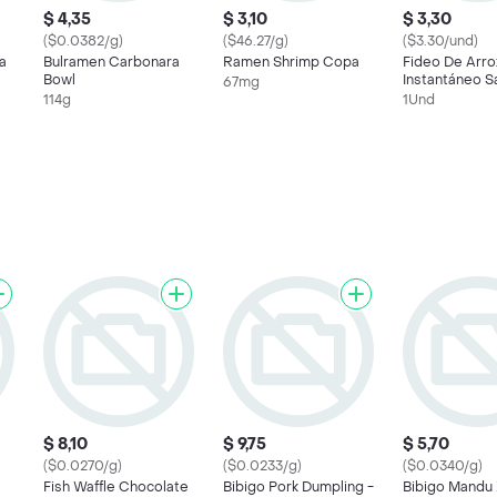
$ 4,35
$ 3,10
$ 3,30
($0.0382/g)
($46.27/g)
($3.30/und)
a
Bulramen Carbonara
Ramen Shrimp Copa
Fideo De Arro
Bowl
Instantáneo S
67mg
Carne De Res
114g
1Und
$ 8,10
$ 9,75
$ 5,70
($0.0270/g)
($0.0233/g)
($0.0340/g)
Fish Waffle Chocolate
Bibigo Pork Dumpling -
Bibigo Mandu