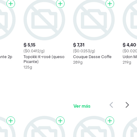
$ 5,15
$ 7,31
$ 4,40
($0.0412/g)
($0.0253/g)
($0.020
ante 2p
Topokki K-rosé (queso
Couque Dasse Coffe
Udon M
Picante)
289g
219g
125g
Ver más