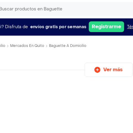
Registrarme
i?
Disfruta de
envíos gratis por semanas
Té
lio
Mercados En Quito
Baguette A Domicilio
Ver más