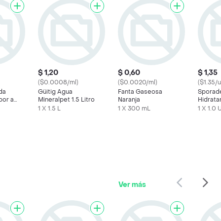
$ 1,20
$ 0,60
$ 1,35
($0.0008/ml)
($0.0020/ml)
($1.35/
da
Güitig Agua
Fanta Gaseosa
Sporad
bor a
Mineralpet 1.5 Litro
Naranja
Hidrata
Tropical
1 X 1.5 L
1 X 300 mL
1 X 1.0 
Ver más