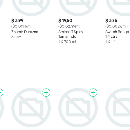
$ 3,99
$ 19,50
$ 3,75
($0.0114/ml)
($0.0279/ml)
($0.0027/ml)
Zhumir Durazno
Smirnoff Spicy
Switch Bongo
Tamarindo
1.4 Ltrs
350mL
1 X 700 mL
1 X 1.4 L