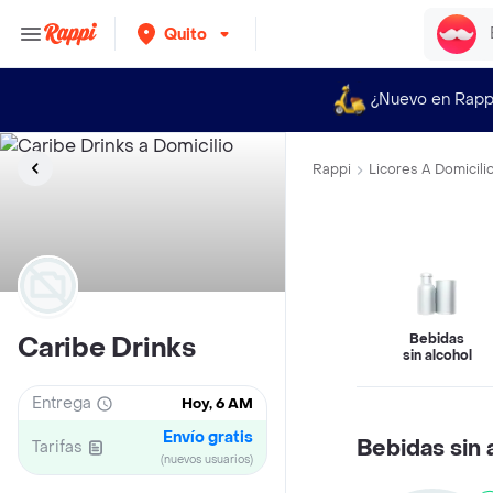
Quito
¿Nuevo en Rapp
Rappi
Licores A Domicili
Bebidas
Caribe Drinks
sin alcohol
Entrega
Hoy, 6 AM
Envío gratis
Bebidas sin 
Tarifas
(nuevos usuarios)