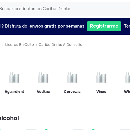
Registrarme
i?
Disfruta de
envíos gratis por semanas
Té
o
Licores En Quito
Caribe Drinks A Domicilio
Aguardientes
Vodkas
Cervezas
Vinos
Wh
alcohol