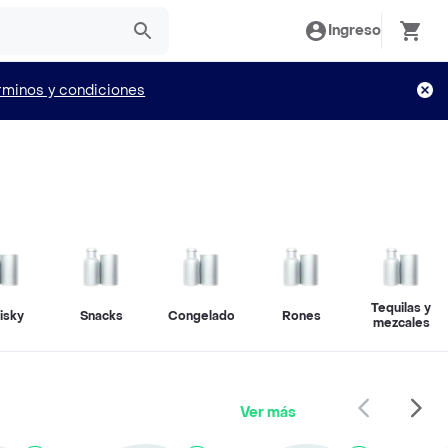
Ingreso
rminos y condiciones
Tequilas y
isky
Snacks
Congelados
Rones
mezcales
Ver más