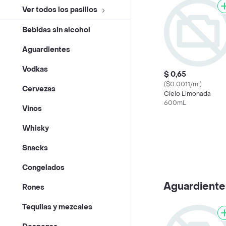
Ver todos los pasillos
Bebidas sin alcohol
Aguardientes
Vodkas
$ 0,65
($0.0011/ml)
Cervezas
Cielo Limonada
600mL
Vinos
Whisky
Snacks
Congelados
Aguardiente
Rones
Tequilas y mezcales