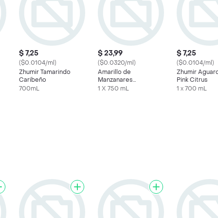
$ 7,25
$ 23,99
$ 7,25
($0.0104/ml)
($0.0320/ml)
($0.0104/ml)
Zhumir Tamarindo
Amarillo de
Zhumir Aguar
Caribeño
Manzanares
Pink Citrus
Aguardiente
700mL
1 X 750 mL
1 x 700 mL