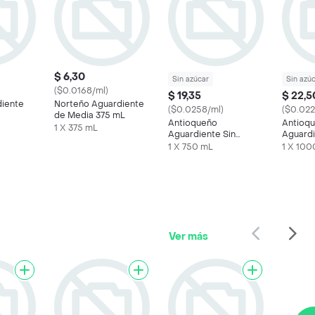
$ 6,30
Sin azúcar
Sin azú
($0.0168/ml)
$ 19,35
$ 22,5
diente
Norteño Aguardiente
($0.0258/ml)
($0.022
de Media 375 mL
Antioqueño
Antioq
1 X 375 mL
Aguardiente Sin
Aguardi
Azúcar 750 mL
Azúcar 
1 X 750 mL
1 X 100
Ver más