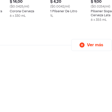
$ 14,00
$ 4,20
$ 9,00
($0.0425/ml)
($0.0042/ml)
($0.0254/ml)
ra
Corona Cerveza
1 Pilsener De Litro
Pilsener Sixpa
Cerveza Lata
6 x 330 mL
1L
6 x 355 mL
Ver más