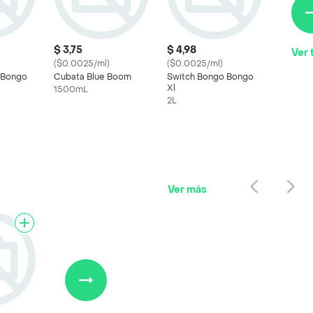
$ 3,75
$ 4,98
Ver 
($0.0025/ml)
($0.0025/ml)
 Bongo
Cubata Blue Boom
Switch Bongo Bongo
Xl
1500mL
2L
Ver más