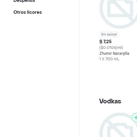
Despensa
Otros licores
Sin azúcar
$ 7,25
($0.0104/ml)
Zhumir Naranjilla
1 X 700 mL
Vodkas