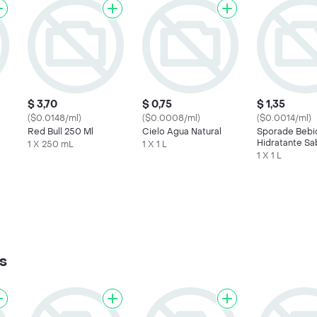
$ 3,70
$ 0,75
$ 1,35
($0.0148/ml)
($0.0008/ml)
($0.0014/ml)
Red Bull 250 Ml
Cielo Agua Natural
Sporade Bebi
Hidratante Sa
1 X 250 mL
1 X 1 L
Manzana
1 X 1 L
s