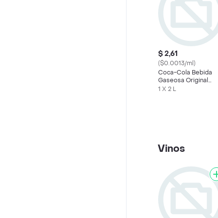
$ 2,61
($0.0013/ml)
Coca-Cola Bebida
Gaseosa Original
2000 mL
1 X 2 L
Vinos