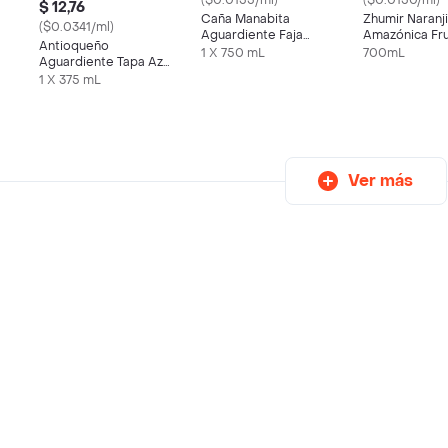
($0.0155/ml)
($0.0150/ml)
$ 12,76
Caña Manabita
Zhumir Naranji
($0.0341/ml)
Aguardiente Faja
Amazónica Fr
Antioqueño
Negra 750 mL
Exóticos 700
1 X 750 mL
700mL
Aguardiente Tapa Azul
sin Azúcar
1 X 375 mL
Ver más