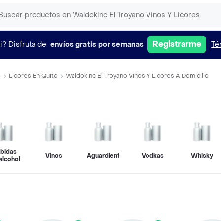
Registrarme
i?
Disfruta de
envíos gratis por semanas
Té
o
Licores En Quito
Waldokinc El Troyano Vinos Y Licores A Domicilio
bidas
Vinos
Aguardientes
Vodkas
Whisky
 alcohol