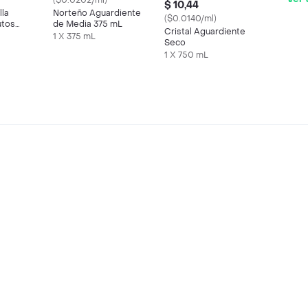
($0.0202/ml)
$ 10,44
lla
Norteño Aguardiente
($0.0140/ml)
utos
de Media 375 mL
Cristal Aguardiente
m
1 X 375 mL
Seco
1 X 750 mL