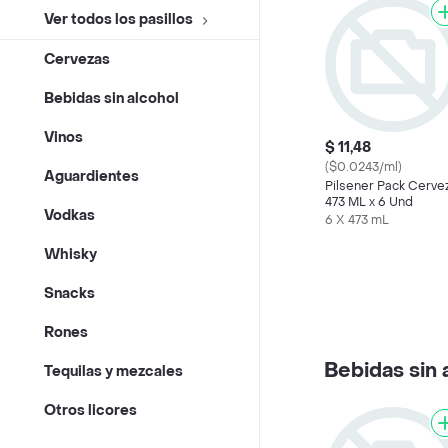
Ver todos los pasillos
Cervezas
Bebidas sin alcohol
Vinos
$ 11,48
($0.0243/ml)
Aguardientes
Pilsener Pack Cerve
473 ML x 6 Und
Vodkas
6 X 473 mL
Whisky
Snacks
Rones
Bebidas sin 
Tequilas y mezcales
Otros licores