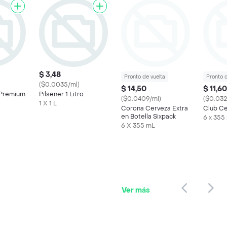
$ 3,48
Pronto de vuelta
Pronto d
($0.0035/ml)
$ 14,50
$ 11,60
 Premium
Pilsener 1 Litro
($0.0409/ml)
($0.032
1 X 1 L
Corona Cerveza Extra
Club Ce
en Botella Sixpack
6 x 355
6 X 355 mL
Ver más