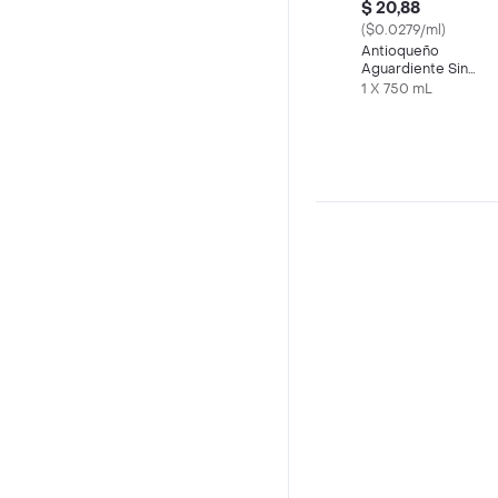
$ 20,88
($0.0279/ml)
Antioqueño
Aguardiente Sin
Azúcar 750 mL
1 X 750 mL