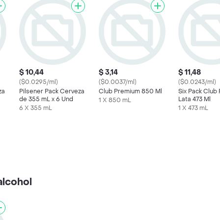
$ 10,44
$ 3,14
$ 11,48
($0.0295/ml)
($0.0037/ml)
($0.0243/ml)
za
Pilsener Pack Cerveza
Club Premium 850 Ml
Six Pack Club
de 355 mL x 6 Und
Lata 473 Ml
1 X 850 mL
6 X 355 mL
1 X 473 mL
alcohol