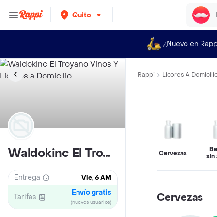
Quito
¿Nuevo en Rapp
Rappi
Licores A Domicili
Be
Waldokinc El Troyano Vinos Y Licores
Cervezas
sin
Entrega
Vie, 6 AM
Envío gratis
Cervezas
Tarifas
(nuevos usuarios)