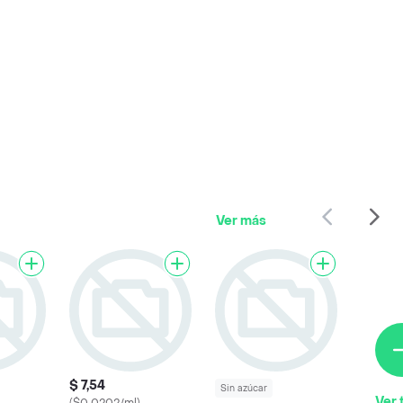
Ver más
$ 7,54
Sin azúcar
Ver 