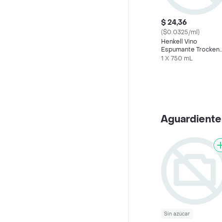
$ 24,36
($0.0325/ml)
Henkell Vino
Espumante Trocken
Dry Sec
1 X 750 mL
Aguardiente
Sin azúcar