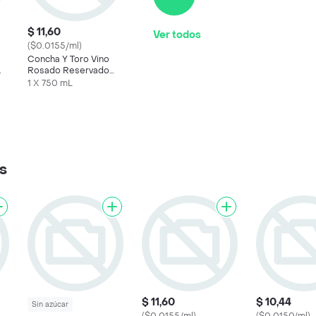
$ 11,60
Ver todos
($0.0155/ml)
Concha Y Toro Vino
Rosado Reservado
Rosé
1 X 750 mL
s
$ 11,60
$ 10,44
Sin azúcar