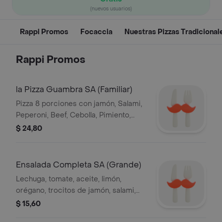
(nuevos usuarios)
Rappi Promos
Focaccia
Nuestras Pizzas Tradicional
Rappi Promos
la Pizza Guambra SA (Familiar)
Pizza 8 porciones con jamón, Salami,
Peperoni, Beef, Cebolla, Pimiento,
Champiñones y Aceitunas.
$ 24,80
Ensalada Completa SA (Grande)
Lechuga, tomate, aceite, limón,
orégano, trocitos de jamón, salami,
pepperoni, mozzarella, aceitunas y
$ 15,60
salsa sa.