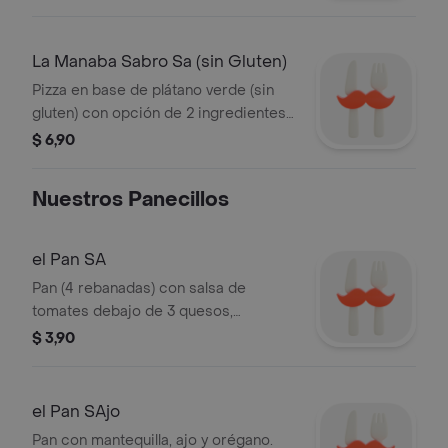
La Manaba Sabro Sa (sin Gluten)
Pizza en base de plátano verde (sin
gluten) con opción de 2 ingredientes
a elección. Imagen muestra queso,
$ 6,90
maíz y tocino.
Nuestros Panecillos
el Pan SA
Pan (4 rebanadas) con salsa de
tomates debajo de 3 quesos,
mozarella, dambo y parmesano.
$ 3,90
el Pan SAjo
Pan con mantequilla, ajo y orégano.