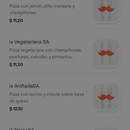
Pizza con jamón, piña, manzana y
champiñones.
$ 11,20
la Vegetariana SA
Pizza vegetariana con champiñones,
aceitunas, cebollas y pimientos
verdes.
$ 11,30
la AniñadaSA
Pizza con tocino y choclo sobre base
de queso.
$ 12,10