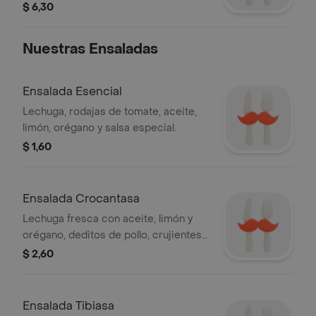
300cc.
$ 6,30
Nuestras Ensaladas
Ensalada Esencial
Lechuga, rodajas de tomate, aceite,
limón, orégano y salsa especial.
$ 1,60
Ensalada Crocantasa
Lechuga fresca con aceite, limón y
orégano, deditos de pollo, crujientes
masitas de queso mozzarella y salsa
$ 2,60
sa.
Ensalada Tibiasa