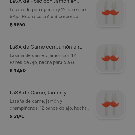
LaSA de Pollo con Jamón en
Molde
Lasaña de pollo, jamón y 12 Panes de
SAjo, Hecha para 6 a 8 personas.
$ 59,60
LaSA de Carne con Jamón en
Molde
Lasaña de carne y jamón con 12
Panes de Ajo, hecha para 6 a 8
personas
$ 48,50
LaSA de Carne, Jamón y
Champiñones en Molde
Lasaña de carne, jamón y
champiñones, 12 panes de ajo. hecha
para 6 a 8 personas.
$ 51,90