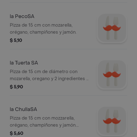
la PecoSA
Pizza de 15 cm con mozarella,
orégano, champiñones y jamón.
$ 5,10
la Tuerta SA
Pizza de 15 cm de diámetro con
mozarella, oregano y 2 ingredientes a
elección.
$ 5,90
la ChullaSA
Pizza de 15 cm con mozzarella,
orégano, champiñones y jamón.
Ingredientes adicionales a elección.
$ 5,60