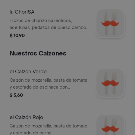
la ChoriSA
Trozos de chorizo calienticos,
aceitunas, pedazos de queso dambo,
y 4 panecillos de sajo.
$ 10,90
Nuestros Calzones
el Calzón Verde
Calzón de mozarella, pasta de tomate
y estofado de espinaca con
champiñones
$ 5,60
el Calzón Rojo
Calzón de mozarella, pasta de tomate
y estofado de carne