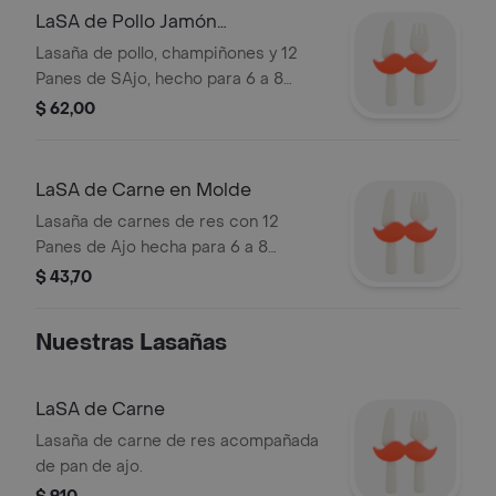
LaSA de Pollo Jamón
Champiñones en Molde
Lasaña de pollo, champiñones y 12
Panes de SAjo, hecho para 6 a 8
personas.
$ 62,00
LaSA de Carne en Molde
Lasaña de carnes de res con 12
Panes de Ajo hecha para 6 a 8
personas
$ 43,70
Nuestras Lasañas
LaSA de Carne
Lasaña de carne de res acompañada
de pan de ajo.