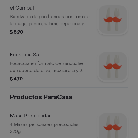
el Caníbal
Sándwich de pan francés con tomate,
lechuga, jamón, salami, peperone y
queso dambo.
$ 5,90
Focaccia Sa
Focaccia en formato de sánduche
con aceite de oliva, mozzarella y 2
ingredientes a elección. Incluye
$ 4,70
lechuga y tomate.
Productos ParaCasa
Masa Precocidas
4 Masas personales precocidas
220g.