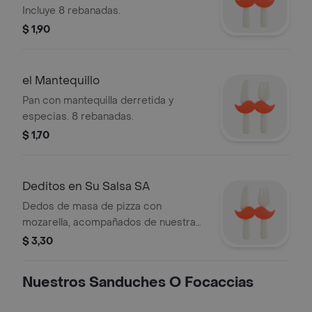
Incluye 8 rebanadas.
$ 1,90
el Mantequillo
Pan con mantequilla derretida y
especias. 8 rebanadas.
$ 1,70
Deditos en Su Salsa SA
Dedos de masa de pizza con
mozarella, acompañados de nuestra
salsa SA para remojar.
$ 3,30
Nuestros Sanduches O Focaccias