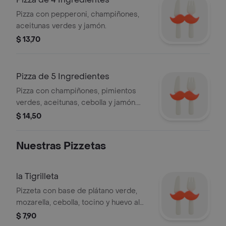
Pizza con pepperoni, champiñones,
aceitunas verdes y jamón.
$ 13,70
Pizza de 5 Ingredientes
Pizza con champiñones, pimientos
verdes, aceitunas, cebolla y jamón.
Elige tus 5 ingredientes favoritos.
$ 14,50
Nuestras Pizzetas
la Tigrilleta
Pizzeta con base de plátano verde,
mozarella, cebolla, tocino y huevo al
horno con culantro.
$ 7,90