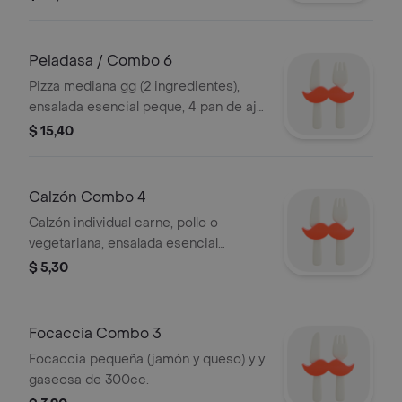
Peladasa / Combo 6
Pizza mediana gg (2 ingredientes),
ensalada esencial peque, 4 pan de ajo
y 2 gaseosas de 300cc.
$ 15,40
Calzón Combo 4
Calzón individual carne, pollo o
vegetariana, ensalada esencial
individual, 2 panes sajo y gaseosa de
$ 5,30
300 cc (otra x diferencia).
Focaccia Combo 3
Focaccia pequeña (jamón y queso) y y
gaseosa de 300cc.