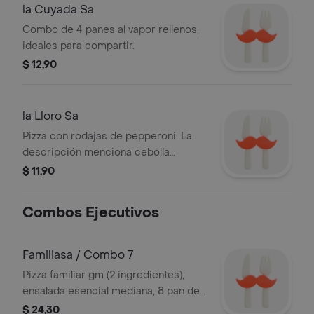
la Cuyada Sa
Combo de 4 panes al vapor rellenos,
ideales para compartir.
$ 12,90
la Lloro Sa
Pizza con rodajas de pepperoni. La
descripción menciona cebolla
caramelizada, tocino y albahaca, pero
$ 11,90
no son visibles en la imagen.
Combos Ejecutivos
Familiasa / Combo 7
Pizza familiar gm (2 ingredientes),
ensalada esencial mediana, 8 pan de
ajo y cola 2.00 lts.
$ 24,30