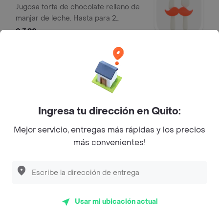
Jugosa torta de chocolate relleno de
manjar de leche. Hasta para 2
personas.
$ 3,90
Bebidas
Stella Artois 330 ml
Cervezas
Ingresa tu dirección en Quito:
$ 3,90
Mejor servicio, entregas más rápidas y los precios
más convenientes!
Corona 355 ml
Cervezas
$ 3,90
Usar mi ubicación actual