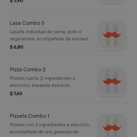
$ 3,90
Lasa Combo 5
Lasaña individual de carne, pollo o
vegetariana, acompañada de ensalada
esencial, 2 panes de ajo y gaseosa de
$ 6,80
300cc.
Pizza Combo 2
Pizzeta tuerta (2 ingredientes a
elección), ensalada esencial
individual, 2 panes de sajo y gaseosa
$ 7,60
de 1/2 lt.
Pizzeta Combo 1
Pizzeta con 2 ingredientes a elección,
acompañada de una gaseosa de