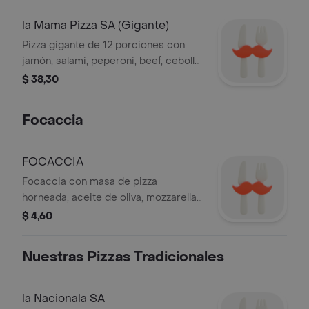
la Mama Pizza SA (Gigante)
Pizza gigante de 12 porciones con
jamón, salami, peperoni, beef, cebolla,
champiñones, pimientos verdes y
$ 38,30
aceitunas.
Focaccia
FOCACCIA
Focaccia con masa de pizza
horneada, aceite de oliva, mozzarella y
dos ingredientes a elección.
$ 4,60
Nuestras Pizzas Tradicionales
la Nacionala SA