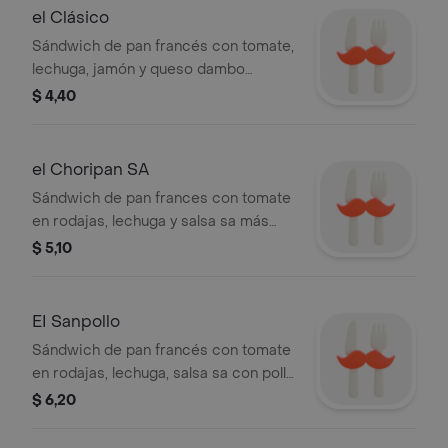
el Clásico
Sándwich de pan francés con tomate,
lechuga, jamón y queso dambo
especial.
$ 4,40
el Choripan SA
Sándwich de pan frances con tomate
en rodajas, lechuga y salsa sa más
chorizo español horneado.
$ 5,10
EI Sanpollo
Sándwich de pan francés con tomate
en rodajas, lechuga, salsa sa con pollo
salteado, sobre queso dambo y
$ 6,20
pickles.