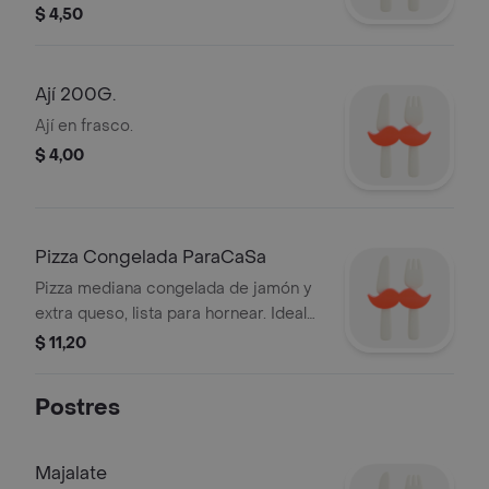
Presentación de 200g.
$ 4,50
Ají 200G.
Ají en frasco.
$ 4,00
Pizza Congelada ParaCaSa
Pizza mediana congelada de jamón y
extra queso, lista para hornear. Ideal
para guardar en tu congelador.
$ 11,20
Postres
Majalate