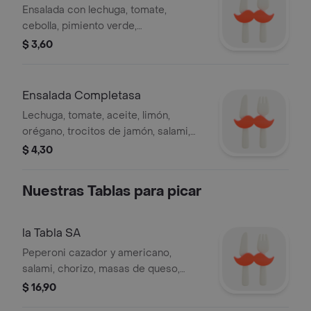
Ensalada con lechuga, tomate,
cebolla, pimiento verde,
champiñones, mozzarella y tocino,
$ 3,60
aderezada con aceite, limón, orégano
y salsa especial.
Ensalada Completasa
Lechuga, tomate, aceite, limón,
orégano, trocitos de jamón, salami,
pepperoni, mozzarella, aceitunas y
$ 4,30
salsa sa.
Nuestras Tablas para picar
la Tabla SA
Peperoni cazador y americano,
salami, chorizo, masas de queso,
deditos de pollo, aceitunas y queso
$ 16,90
dambo.