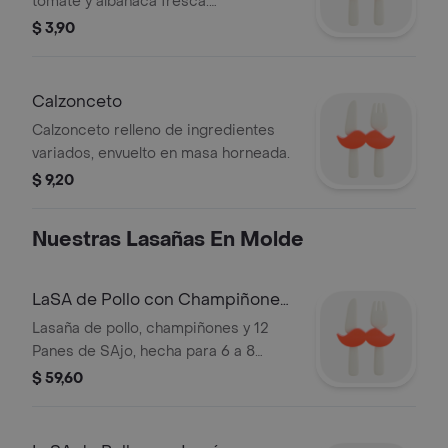
tomate y albahaca fresca.
Ingredientes adicionales a elección.
$ 3,90
Calzonceto
Calzonceto relleno de ingredientes
variados, envuelto en masa horneada.
$ 9,20
Nuestras Lasañas En Molde
LaSA de Pollo con Champiñones
en Molde
Lasaña de pollo, champiñones y 12
Panes de SAjo, hecha para 6 a 8
personas
$ 59,60