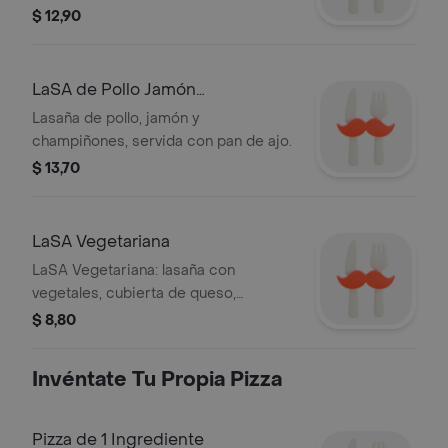
$ 12,90
LaSA de Pollo Jamón
Champiñones
Lasaña de pollo, jamón y
champiñones, servida con pan de ajo.
$ 13,70
LaSA Vegetariana
LaSA Vegetariana: lasaña con
vegetales, cubierta de queso,
acompañada de pan de ajo.
$ 8,80
Invéntate Tu Propia Pizza
Pizza de 1 Ingrediente