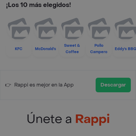
¡Los 10 más elegidos!
Sweet &
Pollo
KFC
McDonald's
Eddy's BB
Coffee
Campero
👉
Rappi es mejor en la App
Descargar
Únete a
Rappi