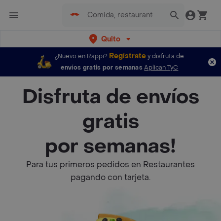
Quito
Regístrate
¿Nuevo en Rappi?
y disfruta de
envíos gratis por semanas
Aplican TyC
Disfruta de envíos
gratis
por semanas!
Para tus primeros pedidos en Restaurantes
pagando con tarjeta.