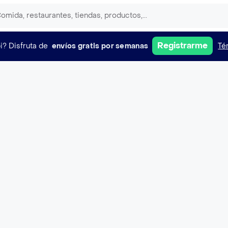
Registrarme
i?
Disfruta de
envíos gratis por semanas
Té