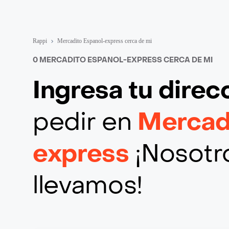
Rappi
Mercadito Espanol-express cerca de mi
0 MERCADITO ESPANOL-EXPRESS CERCA DE MI
Ingresa tu direc
pedir en
Mercad
express
¡Nosotro
llevamos!