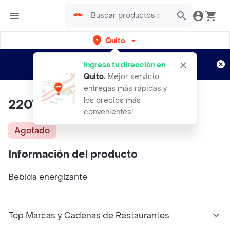
Quito
Regístrate
¿Nuevo en Rappi?
y disfruta de
Ingresa tu dirección en
envíos gratis por semanas
Aplican TyC
Quito
.
Mejor servicio,
entregas más rápidas y
los precios más
220V 1200Ml
convenientes!
Agotado
Información del producto
Bebida energizante
Top Marcas y Cadenas de Restaurantes