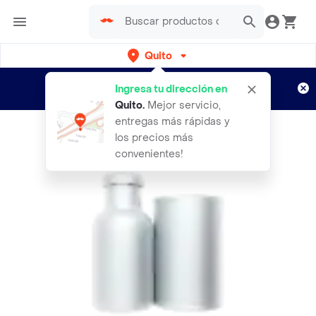
Quito
Regístrate
¿Nuevo en Rappi?
y disfruta de
Ingresa tu dirección en
envíos gratis por semanas
Aplican TyC
Quito
.
Mejor servicio,
entregas más rápidas y
los precios más
convenientes!