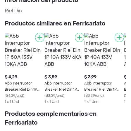
Información del producto
Riel Din.
Productos similares en Ferrisariato
$ 4,29
$ 3,59
$ 3,99
$ 3
Abb Interruptor
Abb Interruptor
Abb Interruptor
Abb
Breaker Riel Din 1P
Breaker Riel Din 1P
Breaker Riel Din 1P
Brea
50A 133V 10KA ABB
(
$4.29/und
)
10A 133V 6KA ABB
(
$3.59/und
)
40A 133V 10KA ABB
(
$3.99/und
)
133
(
$3.
1 x 1 Und
1 x 1 Und
1 x 1 Und
1 x 
Productos complementarios en
Ferrisariato