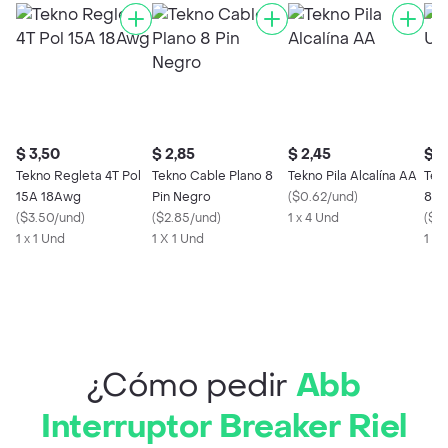
$ 3,50
$ 2,85
$ 2,45
$ 3
Tekno Regleta 4T Pol
Tekno Cable Plano 8
Tekno Pila Alcalína AA
Tek
15A 18Awg
Pin Negro
(
$0.62/und
)
8Pi
(
$3.50/und
)
(
$2.85/und
)
1 x 4 Und
(
$3.
1 x 1 Und
1 X 1 Und
1 X 
¿Cómo pedir
Abb
Interruptor Breaker Riel