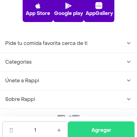
App Store
Google play
AppGallery
Pide tu comida favorita cerca de ti
Categorías
Únete a Rappi
Sobre Rappi
Facebook
Twitter
Instagram
1
Agregar
©
2026
Rappi Inc. All rights reserved.