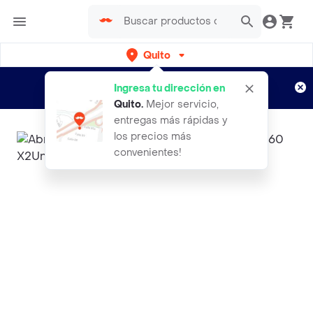
Quito
Regístrate
¿Nuevo en Rappi?
y disfruta de
Ingresa tu dirección en
envíos gratis por semanas
Aplican TyC
Quito
.
Mejor servicio,
entregas más rápidas y
los precios más
convenientes!