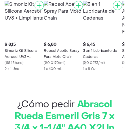
$ 8,15
$ 6,80
$ 6,45
$ 7
Simoniz Kit Silicona
Repsol Aceite Spray
3 en 1 Lubricante de
Shi
Aerosol UV3 +
Para Moto Chain
Cadenas
Aut
Limpillanta
(
$8.15/und
)
(
$0.0170/ml
)
(
$0.0273/ml
)
Col
(
$7.
2 x 1 Und
1 x 400 mL
1 x 8 Oz
1 x 
¿Cómo pedir
Abracol
Rueda Esmeril Gris 7 x
3/4 x 1-1/4'' A60 X2Un