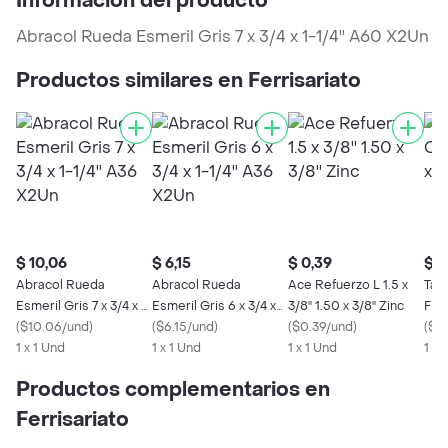
Información del producto
Abracol Rueda Esmeril Gris 7 x 3/4 x 1-1/4'' A60 X2Un
Productos similares en Ferrisariato
$ 10,06
$ 6,15
$ 0,39
$ 0
Abracol Rueda
Abracol Rueda
Ace Refuerzo L 1.5 x
Tac
Esmeril Gris 7 x 3/4 x 1-
Esmeril Gris 6 x 3/4 x
3/8'' 1.50 x 3/8'' Zinc
Fino
1/4'' A36 X2Un
(
$10.06/und
)
1-1/4'' A36 X2Un
(
$6.15/und
)
(
$0.39/und
)
(
$0
1 x 1 Und
1 x 1 Und
1 x 1 Und
1 x 
Productos complementarios en
Ferrisariato