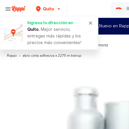
Quito
Ingresa tu dirección en
¿Nuevo en Rapp
Quito
.
Mejor servicio,
entregas más rápidas y los
precios más convenientes!
Búsquedas relacionadas:
Pegantes y Cintas
,
Abro
,
Simoniz
Rappi
abro cinta adhesiva x 2275 m transp