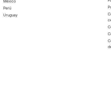
P
México
P
Perú
C
Uruguay
c
C
C
C
d