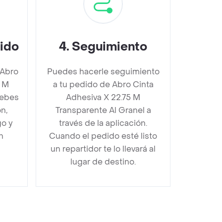
dido
4
.
Seguimiento
 Abro
Puedes hacerle seguimiento
5 M
a tu pedido de Abro Cinta
debes
Adhesiva X 22.75 M
n,
Transparente Al Granel a
go y
través de la aplicación.
n
Cuando el pedido esté listo
un repartidor te lo llevará al
lugar de destino.