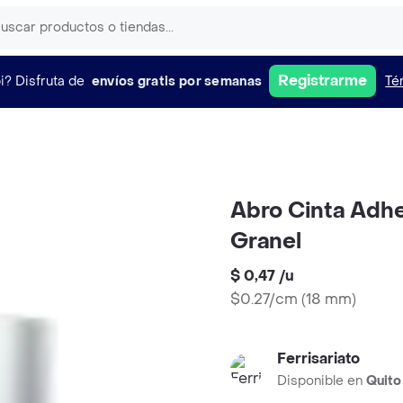
Registrarme
i?
Disfruta de
envíos gratis por semanas
Té
Abro Cinta Adhe
Granel
$ 0,47
/
u
$0.27/cm
(
18 mm
)
Ferrisariato
Disponible en
Quito