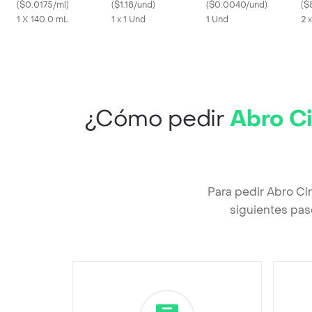
Doble Concentración
(
$0.0175/ml
)
(
$1.18/und
)
m
(
$0.0040/und
)
Li
(
$
1 X 140.0 mL
1 x 1 Und
1 Und
2 
¿Cómo pedir
Abro Ci
Para pedir Abro Ci
siguientes pas