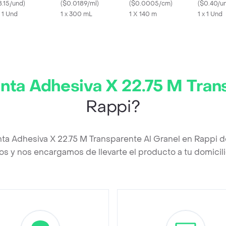
mpillanta
8.15/und
)
Limpieza y Protección
(
$0.0189/ml
)
(
$0.0005/cm
)
48 mm
(
$0.40/u
x 1 Und
1 x 300 mL
1 X 140 m
1 x 1 Und
nta Adhesiva X 22.75 M Tran
Rappi?
nta Adhesiva X 22.75 M Transparente Al Granel en Rappi 
os y nos encargamos de llevarte el producto a tu domicili