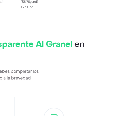
nd
)
(
$5.75/und
)
1 x 1 Und
sparente Al Granel
en
debes completar los
o a la brevedad