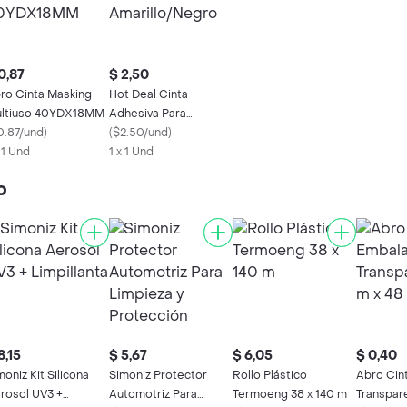
0,87
$ 2,50
ro Cinta Masking
Hot Deal Cinta
ltiuso 40YDX18MM
Adhesiva Para
0.87/und
)
Señalización
(
$2.50/und
)
x 1 Und
Amarillo/Negro
1 x 1 Und
o
8,15
$ 5,67
$ 6,05
$ 0,40
moniz Kit Silicona
Simoniz Protector
Rollo Plástico
Abro Cin
rosol UV3 +
Automotriz Para
Termoeng 38 x 140 m
Transpar