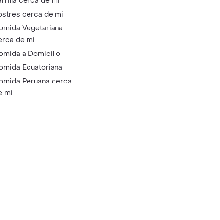
arrilla cerca de mi
ostres cerca de mi
omida Vegetariana
erca de mi
omida a Domicilio
omida Ecuatoriana
omida Peruana cerca
e mi