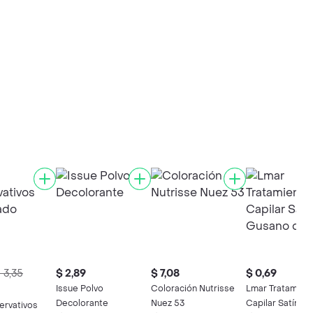
 3,35
$ 2,89
$ 7,08
$ 0,69
Issue Polvo
Coloración Nutrisse
Lmar Tratamien
Decolorante
Nuez 53
Capilar Satín G
ervativos