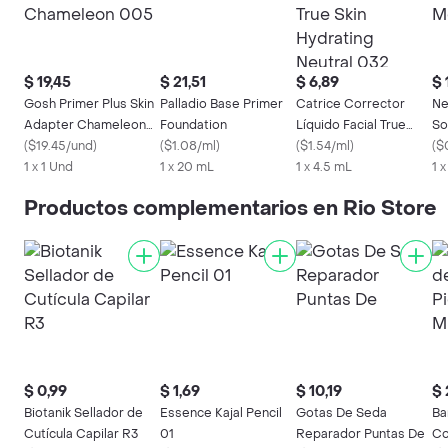
$ 19,45
$ 21,51
$ 6,89
$ 
Gosh Primer Plus Skin
Palladio Base Primer
Catrice Corrector
Ne
Adapter Chameleon
Foundation
Líquido Facial True
So
005
(
$19.45/und
)
(
$1.08/ml
)
Skin Hydrating Neutral
(
$1.54/ml
)
Me
(
$
1 x 1 Und
1 x 20 mL
032
1 x 4.5 mL
1 
Productos complementarios en Rio Store
$ 0,99
$ 1,69
$ 10,19
$ 
Biotanik Sellador de
Essence Kajal Pencil
Gotas De Seda
Ba
Cutícula Capilar R3
01
Reparador Puntas De
Co