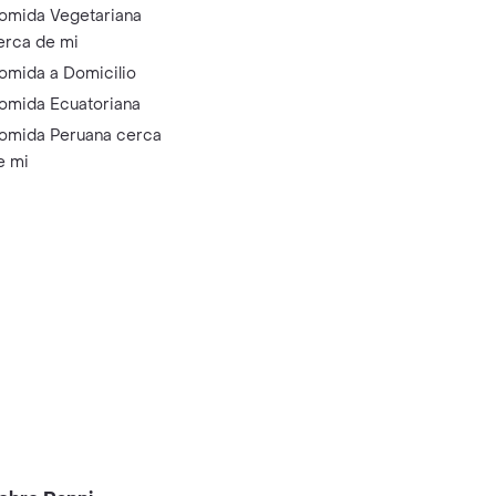
omida Vegetariana
erca de mi
omida a Domicilio
omida Ecuatoriana
omida Peruana cerca
e mi