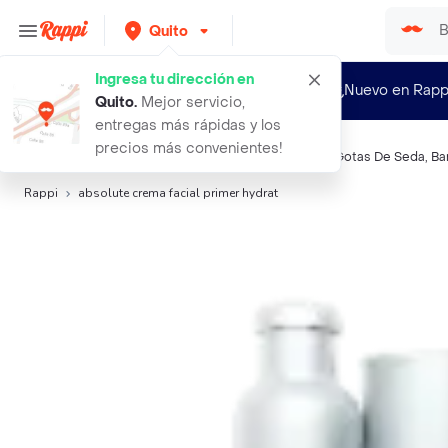
Quito
Ingresa tu dirección en
¿Nuevo en Rapp
Quito
.
Mejor servicio,
entregas más rápidas y los
precios más convenientes!
Búsquedas relacionadas:
Primer
,
Palladio
,
Essence
,
Gotas De Seda
,
Ba
Rappi
absolute crema facial primer hydrat