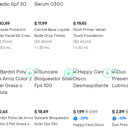
10,49
$ 11,99
$ 19,45
vada Protector
Catrice Base Líquida
Gosh Primer Velvet
lar Facial bb Cream
Nude Drop Tinted
Touch Foundation
dio Spf 30
0.21/ml
)
Serum 030C
(
$0.40/ml
)
(
$0.65/ml
)
x 50 mL
1 x 30 mL
1 x 30 mL
2,65
$ 18,49
$ 1,99
$ 2,59
$ 2,89
$
rdot Polvo de Arroz
Suncare Bloqueador
-
23
%
-
13
%
lor 2 Piel Grasa o
Solar Fps 100
Happy Care Disco
Duo Pres