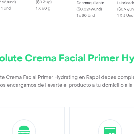
xta
2.65/und
)
(
$0.31/g
)
Desmaquillante
Lubricad
X 1 Und
1 X 60 g
(
$0.0249/und
)
(
$0.97/u
1 x 80 Und
1 X 3 Und
olute Crema Facial Primer Hy
te Crema Facial Primer Hydrating en Rappi debes comple
os encargamos de llevarte el producto a tu domicilio a l