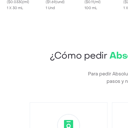
(
$0.0330/ml
)
(
$1.69/und
)
(
$0.11/ml
)
Mi
(
$
1 X 30 mL
1 Und
100 mL
1 
¿Cómo pedir
Abs
Para pedir Absolu
pasos y n