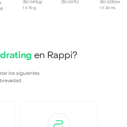
(
$0.0413/g
)
(
$0.0071/
)
de Seda
(
$0.0230/ml
)
o
1 X 70 g
1 X 30 mL
nd
)
drating
en Rappi?
tar los siguientes
a brevedad