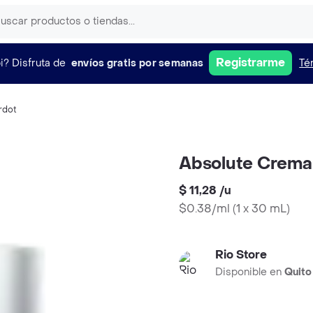
Registrarme
i?
Disfruta de
envíos gratis por semanas
Té
rdot
Absolute Crema 
$ 11,28
/
u
$0.38/ml
(
1 x 30 mL
)
Rio Store
Disponible en
Quito