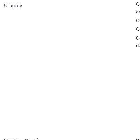
C
Uruguay
c
C
C
C
d