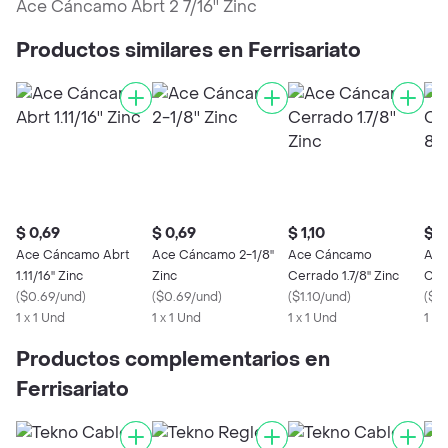
Ace Cáncamo Abrt 2 7/16'' Zinc
Productos similares en Ferrisariato
$ 0,69
$ 0,69
$ 1,10
$ 1
Ace Cáncamo Abrt
Ace Cáncamo 2-1/8''
Ace Cáncamo
Ace
1.11/16'' Zinc
Zinc
Cerrado 1.7/8'' Zinc
Cerr
(
$0.69/und
)
(
$0.69/und
)
(
$1.10/und
)
(
$1/
1 x 1 Und
1 x 1 Und
1 x 1 Und
1 x 
Productos complementarios en
Ferrisariato