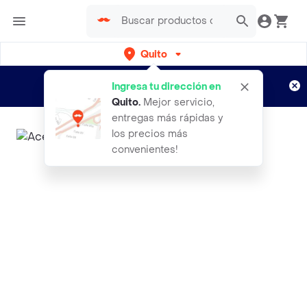
Quito
Regístrate
¿Nuevo en Rappi?
y disfruta de
Ingresa tu dirección en
envíos gratis por semanas
Aplican TyC
Quito
.
Mejor servicio,
entregas más rápidas y
los precios más
convenientes!