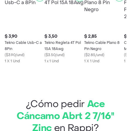
$ 3,90
$ 3,50
$ 2,85
$ 1
Tekno Cable Usb-C a
Tekno Regleta 4T Pol
Tekno Cable Plano 8
Cli
8Pin
15A 18Awg
Pin Negro
Mic
(
$3.90/und
)
(
$3.50/und
)
(
$2.85/und
)
20 
(
$0
1 X 1 Und
1 x 1 Und
1 X 1 Und
1 X 
¿Cómo pedir
Ace
Cáncamo Abrt 2 7/16''
Zinc
en Rappi?