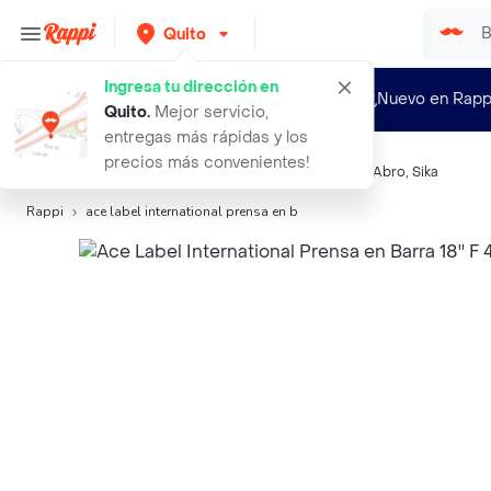
Quito
Ingresa tu dirección en
¿Nuevo en Rapp
Quito
.
Mejor servicio,
entregas más rápidas y los
precios más convenientes!
Búsquedas relacionadas:
Herramientas
,
Superficies
,
Abro
,
Sika
Rappi
ace label international prensa en b