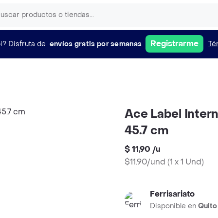
Registrarme
i?
Disfruta de
envíos gratis por semanas
Té
Ace Label Intern
45.7 cm
$ 11,90
/
u
$11.90/und
(
1 x 1 Und
)
Ferrisariato
Disponible en
Quito