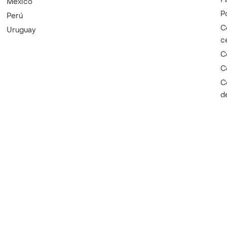
México
P
Perú
C
Uruguay
c
C
C
C
d