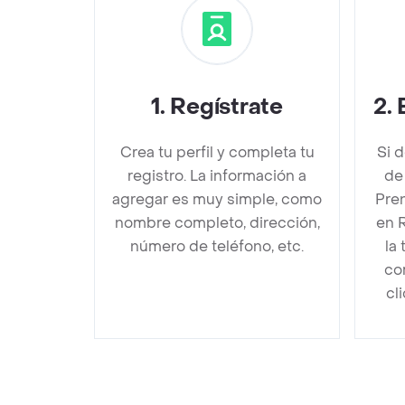
1
.
Regístrate
2
.
Crea tu perfil y completa tu
Si 
registro. La información a
de
agregar es muy simple, como
Pren
nombre completo, dirección,
en 
número de teléfono, etc.
la
co
cl