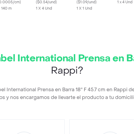
0.0005/cm
)
(
$0.54/und
)
(
$1.09/und
)
1 x 4 Und
X 140 m
1 X 4 Und
1 X 1 Und
bel International Prensa en Ba
Rappi?
el International Prensa en Barra 18'' F 45.7 cm en Rappi 
os y nos encargamos de llevarte el producto a tu domicili