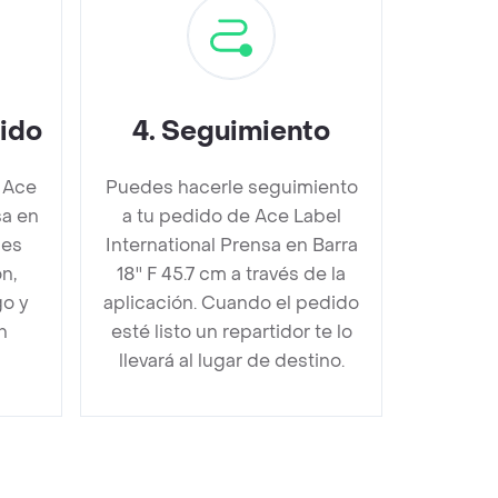
dido
4
.
Seguimiento
 Ace
Puedes hacerle seguimiento
sa en
a tu pedido de Ace Label
bes
International Prensa en Barra
n,
18'' F 45.7 cm a través de la
go y
aplicación. Cuando el pedido
n
esté listo un repartidor te lo
llevará al lugar de destino.