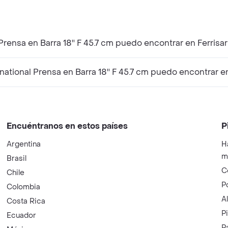
rensa en Barra 18'' F 45.7 cm puedo encontrar en Ferrisar
tional Prensa en Barra 18'' F 45.7 cm puedo encontrar en
Encuéntranos en estos países
P
Argentina
H
m
Brasil
C
Chile
P
Colombia
A
Costa Rica
P
Ecuador
P