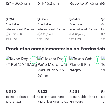
$ 9,50
$ 8,25
$ 3,40
$ 
Ace Label
Ace Label
Ace Label
Ac
International Prensa
International Prensa
International Prensa
In
en Barra 12'' F 30.5 cm
(
$9.50/und
)
en Barra 6'' F 15.2 cm
(
$8.25/und
)
de Resorte 3'' 7.6 cm
(
$3.40/und
)
de
(
$
1 x 1 Und
1 x 1 Und
1 x 1 Und
1 
Productos complementarios en Ferrisariat
$ 3,50
$ 1,02
$ 2,85
$ 
Tekno Regleta 4T Pol
Clickcar Pack Paño
Tekno Cable Plano 8
Ro
15A 18Awg
Microfibra Para Auto
Pin Negro
Te