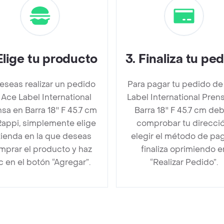
Elige tu producto
3
.
Finaliza tu pe
deseas realizar un pedido
Para pagar tu pedido de
 Ace Label International
Label International Pren
sa en Barra 18'' F 45.7 cm
Barra 18'' F 45.7 cm de
Rappi, simplemente elige
comprobar tu direcció
 tienda en la que deseas
elegir el método de pa
mprar el producto y haz
finaliza oprimiendo e
ic en el botón “Agregar”.
“Realizar Pedido”.