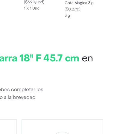
(
$3.90/und
)
Gota Mágica 3 g
1 X 1 Und
(
$0.27/g
)
3 g
rra 18'' F 45.7 cm
en
debes completar los
o a la brevedad