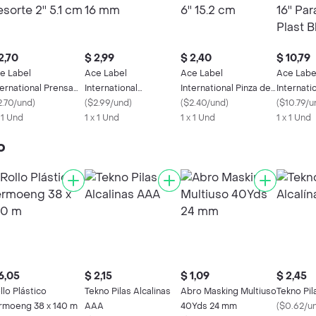
2,70
$ 2,99
$ 2,40
$ 10,79
e Label
Ace Label
Ace Label
Ace Labe
ternational Prensa
International
International Pinza de
Internati
 Resorte 2'' 5.1 cm
2.70/und
)
Flexómetro 3 m x 16
(
$2.99/und
)
Resorte 6'' 15.2 cm
(
$2.40/und
)
Seguridad
(
$10.79/u
x 1 Und
mm
1 x 1 Und
1 x 1 Und
Baño Plas
1 x 1 Und
o
6,05
$ 2,15
$ 1,09
$ 2,45
llo Plástico
Tekno Pilas Alcalinas
Abro Masking Multiuso
Tekno Pil
rmoeng 38 x 140 m
AAA
40Yds 24 mm
(
$0.62/u