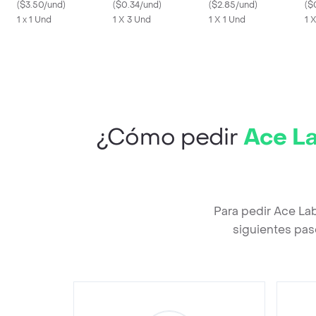
(
$3.50/und
)
20 x 20 cm
(
$0.34/und
)
(
$2.85/und
)
(
$
1 x 1 Und
1 X 3 Und
1 X 1 Und
1 
¿Cómo pedir
Ace La
Para pedir Ace Lab
siguientes pas