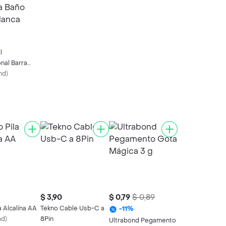
l
onal Barra
 16'' Para
nd
)
t Blanca
$ 3,90
$ 0,79
$ 0,89
a Alcalína AA
Tekno Cable Usb-C a
-
11
%
nd
)
8Pin
Ultrabond Pegamento