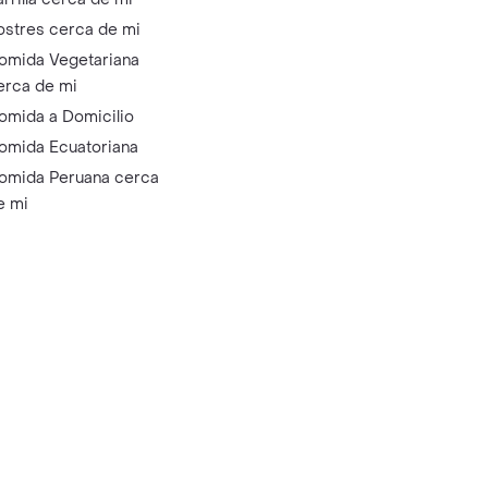
ostres cerca de mi
omida Vegetariana
erca de mi
omida a Domicilio
omida Ecuatoriana
omida Peruana cerca
e mi