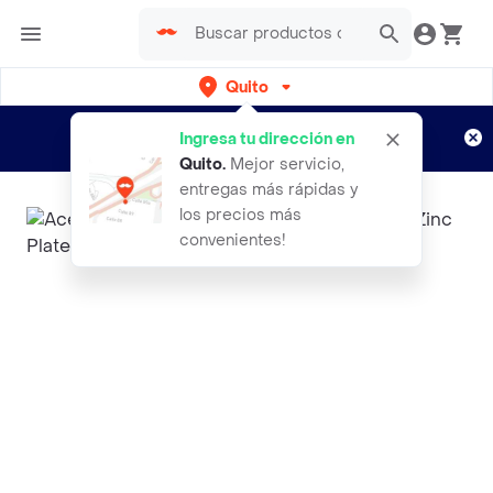
Quito
Regístrate
¿Nuevo en Rappi?
y disfruta de
Ingresa tu dirección en
envíos gratis por semanas
Aplican TyC
Quito
.
Mejor servicio,
entregas más rápidas y
los precios más
convenientes!