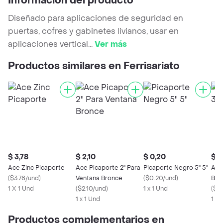
Información del producto
Diseñado para aplicaciones de seguridad en
puertas, cofres y gabinetes livianos, usar en
aplicaciones vertical
...
Ver más
Productos similares en Ferrisariato
$ 3,78
$ 2,10
$ 0,20
$ 2
Ace Zinc Picaporte
Ace Picaporte 2'' Para
Picaporte Negro 5'' 5''
Ace 
(
$3.78/und
)
Ventana Bronce
(
$0.20/und
)
Bro
1 X 1 Und
(
$2.10/und
)
1 x 1 Und
(
$2
1 x 1 Und
1 x 
Productos complementarios en