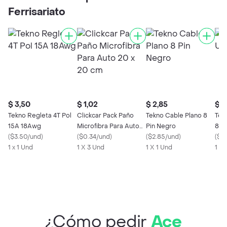
Ferrisariato
$ 3,50
$ 1,02
$ 2,85
$ 3
Tekno Regleta 4T Pol
Clickcar Pack Paño
Tekno Cable Plano 8
Tek
15A 18Awg
Microfibra Para Auto
Pin Negro
8Pi
(
$3.50/und
)
20 x 20 cm
(
$0.34/und
)
(
$2.85/und
)
(
$3.
1 x 1 Und
1 X 3 Und
1 X 1 Und
1 X 
¿Cómo pedir
Ace