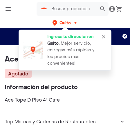
Quito
Regístrate
¿Nuevo en Rappi?
y disfruta de
Ingresa tu dirección en
envíos gratis por semanas
Aplican TyC
Quito
.
Mejor servicio,
entregas más rápidas y
los precios más
Ace Tope D Piso 4'' Cafe
convenientes!
Agotado
Información del producto
Ace Tope D Piso 4'' Cafe
Top Marcas y Cadenas de Restaurantes