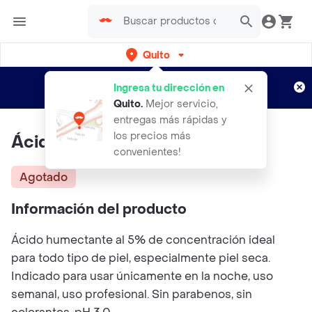
Quito
Regístrate
¿Nuevo en Rappi?
y disfruta de
Ingresa tu dirección en
envíos gratis por semanas
Aplican TyC
Quito
.
Mejor servicio,
entregas más rápidas y
los precios más
Ácido Láctico 5% 10ml
convenientes!
Agotado
Información del producto
Ácido humectante al 5% de concentración ideal
para todo tipo de piel, especialmente piel seca.
Indicado para usar únicamente en la noche, uso
semanal, uso profesional. Sin parabenos, sin