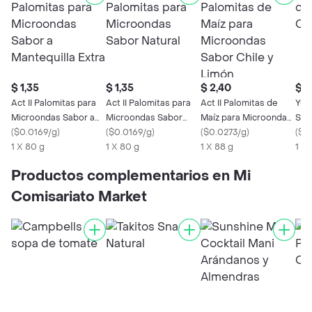
$ 1,35
$ 1,35
$ 2,40
$ 0
Act II Palomitas para
Act II Palomitas para
Act II Palomitas de
Yup
Microondas Sabor a
Microondas Sabor
Maíz para Microondas
Sab
Mantequilla Extra
(
$0.0169/g
)
Natural
(
$0.0169/g
)
Sabor Chile y Limón
(
$0.0273/g
)
(
$0
1 X 80 g
1 X 80 g
1 X 88 g
1 X 
Productos complementarios en Mi
Comisariato Market