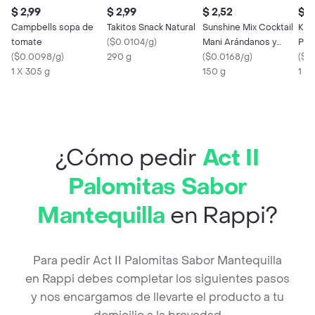
$ 2,99
$ 2,99
$ 2,52
$ 1
Campbells sopa de
Takitos Snack Natural
Sunshine Mix Cocktail
Kan
tomate
(
$0.0104/g
)
Mani Arándanos y
Pro
(
$0.0098/g
)
290 g
Almendras
(
$0.0168/g
)
Cho
(
$0
1 X 305 g
150 g
1 X 
¿Cómo pedir
Act II
Palomitas Sabor
Mantequilla
en Rappi?
Para pedir Act II Palomitas Sabor Mantequilla
en Rappi debes completar los siguientes pasos
y nos encargamos de llevarte el producto a tu