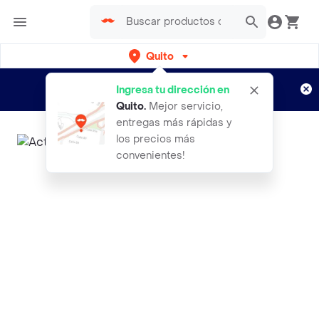
Quito
Regístrate
¿Nuevo en Rappi?
y disfruta de
Ingresa tu dirección en
envíos gratis por semanas
Aplican TyC
Quito
.
Mejor servicio,
entregas más rápidas y
los precios más
convenientes!