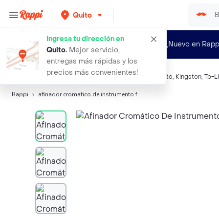
Quito
Ingresa tu dirección en
¿Nuevo en Rapp
Quito
.
Mejor servicio,
entregas más rápidas y los
precios más convenientes!
Búsquedas relacionadas:
Accesorios para instrumento
,
Kingston
,
Tp-L
Rappi
afinador cromatico de instrumento f