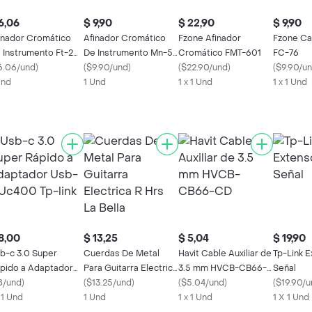
6,06
$ 9,90
$ 22,90
$ 9,90
inador Cromático
Afinador Cromático
Fzone Afinador
Fzone Ca
 Instrumento Ft-2
De Instrumento Mn-5
Cromático FMT-601
FC-76
one
6.06/und
)
Fzone
(
$9.90/und
)
(
$22.90/und
)
(
$9.90/u
Und
1 Und
1 x 1 Und
1 x 1 Und
8,00
$ 13,25
$ 5,04
$ 19,90
b-c 3.0 Super
Cuerdas De Metal
Havit Cable Auxiliar de
Tp-Link 
pido a Adaptador
Para Guitarra Electrica
3.5 mm HVCB-CB66-
Señal
b-a Uc400 Tp-link
8/und
)
R Hrs La Bella
(
$13.25/und
)
CD
(
$5.04/und
)
(
$19.90/u
x 1 Und
1 Und
1 x 1 Und
1 X 1 Und