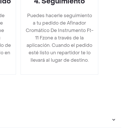
dido
4
.
Seguimiento
de
Puedes hacerle seguimiento
De
a tu pedido de Afinador
ne
Cromático De Instrumento Ft-
u
11 Fzone a través de la
do de
aplicación. Cuando el pedido
do en
esté listo un repartidor te lo
llevará al lugar de destino.