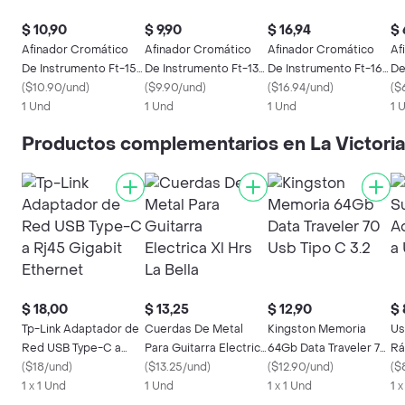
$ 10,90
$ 9,90
$ 16,94
$ 
Afinador Cromático
Afinador Cromático
Afinador Cromático
Af
De Instrumento Ft-15
De Instrumento Ft-13
De Instrumento Ft-16
De
Fzone
(
$10.90/und
)
Fzone
(
$9.90/und
)
Fzone
(
$16.94/und
)
Fz
(
$
1 Und
1 Und
1 Und
1 
Productos complementarios en La Victoria
$ 18,00
$ 13,25
$ 12,90
$ 
Tp-Link Adaptador de
Cuerdas De Metal
Kingston Memoria
Us
Red USB Type-C a
Para Guitarra Electrica
64Gb Data Traveler 70
Rá
Rj45 Gigabit Ethernet
(
$18/und
)
Xl Hrs La Bella
(
$13.25/und
)
Usb Tipo C 3.2
(
$12.90/und
)
Us
(
$
1 x 1 Und
1 Und
1 x 1 Und
1 