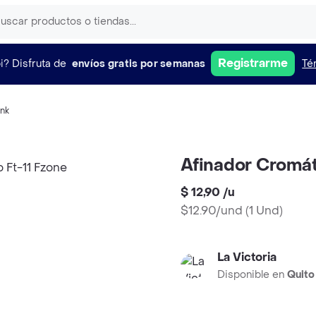
Registrarme
i?
Disfruta de
envíos gratis por semanas
Té
ink
Afinador Cromát
$ 12,90
/
u
$12.90/und
(
1 Und
)
La Victoria
Disponible en
Quito