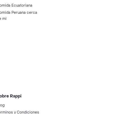
omida Ecuatoriana
omida Peruana cerca
e mi
obre Rappi
log
érminos y Condiciones