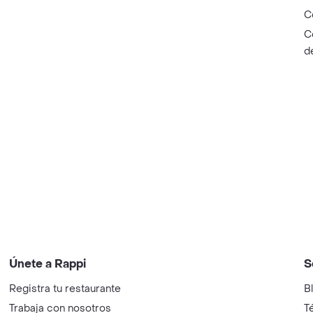
C
C
d
Únete a Rappi
S
Registra tu restaurante
B
Trabaja con nosotros
T