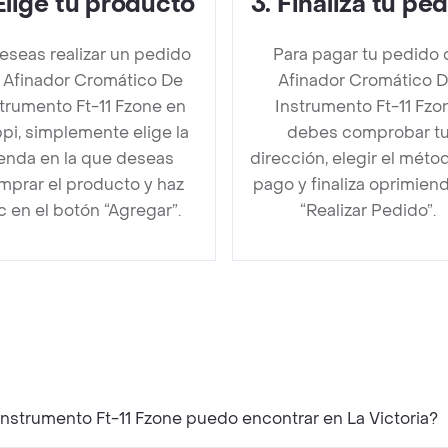
Elige tu producto
3
.
Finaliza tu pe
deseas realizar un pedido
Para pagar tu pedido 
 Afinador Cromático De
Afinador Cromático 
trumento Ft-11 Fzone en
Instrumento Ft-11 Fzo
pi, simplemente elige la
debes comprobar t
ienda en la que deseas
dirección, elegir el méto
mprar el producto y haz
pago y finaliza oprimien
ic en el botón “Agregar”.
“Realizar Pedido”.
nstrumento Ft-11 Fzone puedo encontrar en La Victoria?