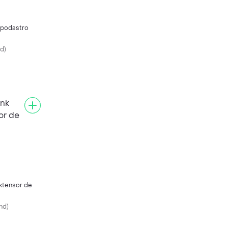
podastro
nd
)
Extensor de
nd
)