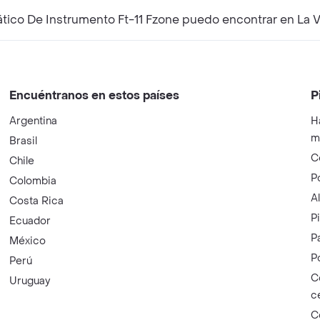
co De Instrumento Ft-11 Fzone puedo encontrar en La V
Encuéntranos en estos países
P
Argentina
H
m
Brasil
C
Chile
P
Colombia
A
Costa Rica
P
Ecuador
P
México
P
Perú
C
Uruguay
c
C