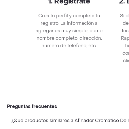
1
.
Regístrate
2
.
Crea tu perfil y completa tu
Si 
registro. La información a
de
agregar es muy simple, como
Ins
nombre completo, dirección,
Rap
número de teléfono, etc.
t
co
cl
Preguntas frecuentes
¿Qué productos similares a Afinador Cromático De I