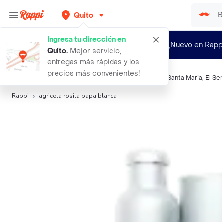
Quito
Ingresa tu dirección en
¿Nuevo en Rapp
Quito
.
Mejor servicio,
entregas más rápidas y los
precios más convenientes!
Búsquedas relacionadas:
Papas, yucas y tuberculos
,
Santa Maria
,
El Se
Rappi
agricola rosita papa blanca