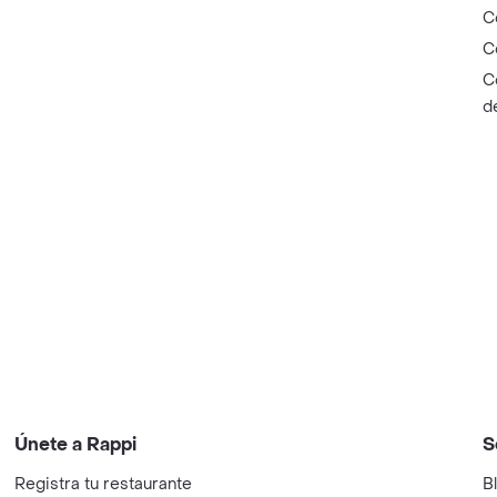
C
C
C
d
Únete a Rappi
S
Registra tu restaurante
B