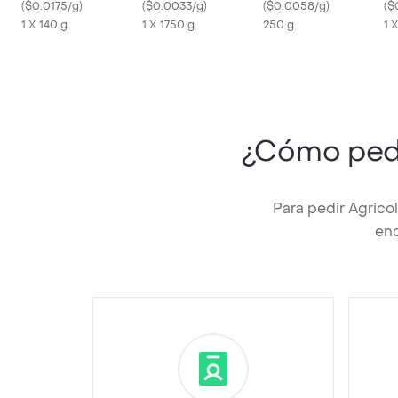
(
$0.0175/g
)
(
$0.0033/g
)
(
$0.0058/g
)
Ne
(
$
1 X 140 g
1 X 1750 g
250 g
1 
¿Cómo ped
Para pedir Agrico
enc