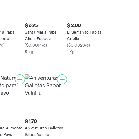
$ 6,95
$ 2,00
ria Papa
Santa Maria Papa
El Serranito Papita
pecial
Chola Especial
Criolla
/g
)
(
$0.0014/g
)
(
$0.0020/g
)
5 Kg
1 Kg
$ 1,70
ure Alimento
Aniventuras Galletas
ro Pavo
Sabor Vainilla