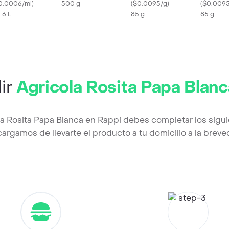
gro con Limón
0.0006/ml
)
500 g
Cordero y Vegetales
(
$0.0095/g
)
(
$0.009
X 6 L
85 g
85 g
ir
Agricola Rosita Papa Blanc
la Rosita Papa Blanca en Rappi debes completar los sigu
argamos de llevarte el producto a tu domicilio a la brev