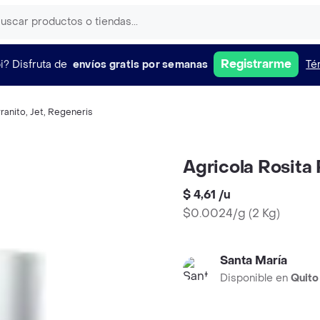
Registrarme
i?
Disfruta de
envíos gratis por semanas
Té
rranito
,
Jet
,
Regeneris
Agricola Rosita
$ 4,61
/
u
$0.0024/g
(
2 Kg
)
Santa María
Disponible en
Quito