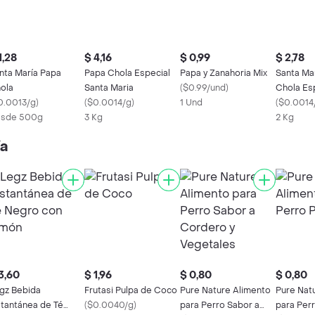
1,28
$ 4,16
$ 0,99
$ 2,78
nta María Papa
Papa Chola Especial
Papa y Zanahoria Mix
Santa Ma
ola
Santa Maria
(
$0.99/und
)
Chola Es
0.0013/g
)
(
$0.0014/g
)
1 Und
(
$0.0014
sde 500g
3 Kg
2 Kg
ía
3,60
$ 1,96
$ 0,80
$ 0,80
gz Bebida
Frutasi Pulpa de Coco
Pure Nature Alimento
Pure Nat
stantánea de Té
(
$0.0040/g
)
para Perro Sabor a
para Per