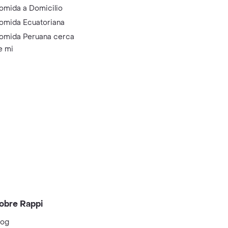
omida a Domicilio
omida Ecuatoriana
omida Peruana cerca
e mi
obre Rappi
log