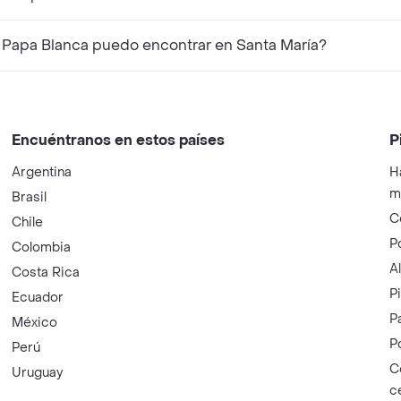
 Papa Blanca puedo encontrar en Santa María?
Encuéntranos en estos países
P
Argentina
H
m
Brasil
C
Chile
P
Colombia
A
Costa Rica
P
Ecuador
P
México
P
Perú
C
Uruguay
c