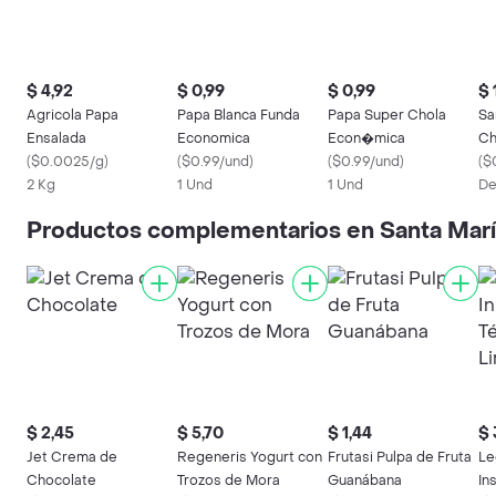
$ 4,92
$ 0,99
$ 0,99
$ 
Agricola Papa
Papa Blanca Funda
Papa Super Chola
Sa
Ensalada
Economica
Econ�mica
Ch
(
$0.0025/g
)
(
$0.99/und
)
(
$0.99/und
)
(
$
2 Kg
1 Und
1 Und
De
Productos complementarios en Santa Mar
$ 2,45
$ 5,70
$ 1,44
$ 
Jet Crema de
Regeneris Yogurt con
Frutasi Pulpa de Fruta
Le
Chocolate
Trozos de Mora
Guanábana
In