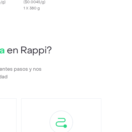
5/g
)
(
$0.0045/g
)
1 X 380 g
a
en Rappi?
ientes pasos y nos
edad