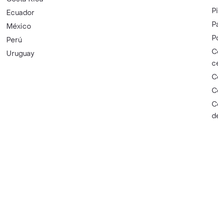
P
Ecuador
P
México
P
Perú
C
Uruguay
c
C
C
C
d