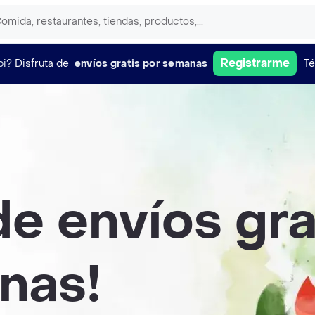
Registrarme
pi?
Disfruta de
envíos gratis por semanas
Té
de envíos gra
nas!