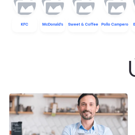
KFC
McDonald's
Sweet & Coffee
Pollo Campero