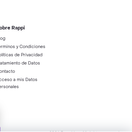
obre Rappi
log
érminos y Condiciones
olíticas de Privacidad
ratamiento de Datos
ontacto
cceso a mis Datos
ersonales
ry