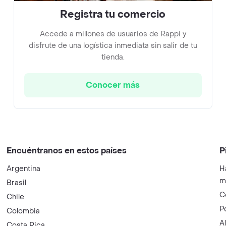
Registra tu comercio
Accede a millones de usuarios de Rappi y
disfrute de una logística inmediata sin salir de tu
tienda.
Conocer más
Encuéntranos en estos países
P
Argentina
H
m
Brasil
C
Chile
P
Colombia
A
Costa Rica