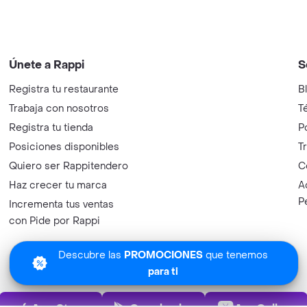
Únete a Rappi
S
Registra tu restaurante
B
Trabaja con nosotros
T
Registra tu tienda
P
Posiciones disponibles
T
Quiero ser Rappitendero
C
Haz crecer tu marca
A
P
Incrementa tus ventas
con Pide por Rappi
Descubre las
PROMOCIONES
que tenemos
para ti
App Store
Play Store
AppGalle