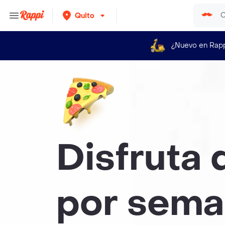
Quito
¿Nuevo en Rap
Disfruta 
por sema