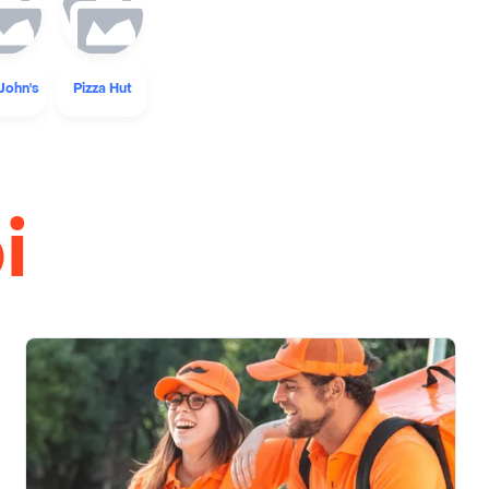
John's
Pizza Hut
i