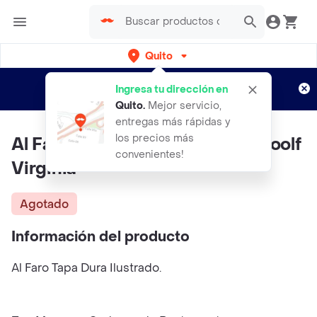
Quito
Regístrate
¿Nuevo en Rappi?
y disfruta de
Ingresa tu dirección en
envíos gratis por semanas
Aplican TyC
Quito
.
Mejor servicio,
entregas más rápidas y
los precios más
Al Faro Tapa Dura Ilustrado - Woolf
convenientes!
Virginia
Agotado
Información del producto
Al Faro Tapa Dura Ilustrado.