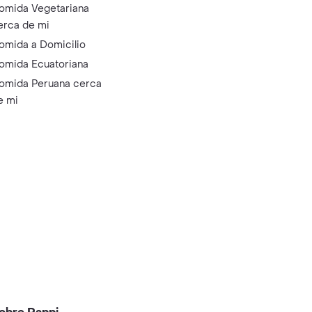
omida Vegetariana
erca de mi
omida a Domicilio
omida Ecuatoriana
omida Peruana cerca
e mi