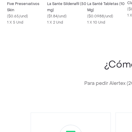
Cl
Five Preservativos
La Sante Sildenafil (50
La Santé Tabletas (10
(
$
Skin
mg)
Mg)
1 
(
$0.65/und
)
(
$1.84/und
)
(
$0.0988/und
)
1 X 5 Und
1 X 2 Und
1 X 10 Und
¿Cóm
Para pedir Alertex 