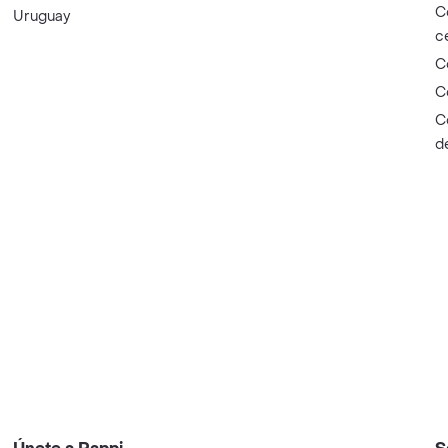
C
Uruguay
c
C
C
C
d