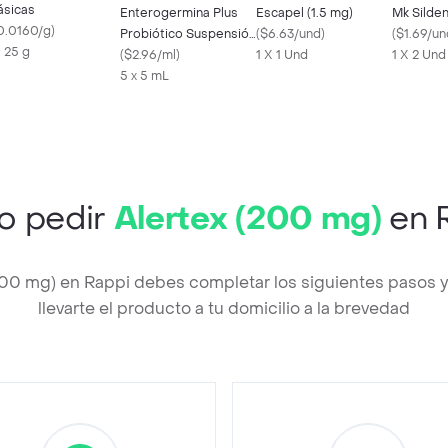
ásicas
Enterogermina Plus
Escapel (1.5 mg)
0.0160/g
)
Probiótico Suspensión
(
$6.63/und
)
(
$1.69/un
X 25 g
4 Billones 5 Frascos
(
$2.96/ml
)
1 X 1 Und
1 X 2 Und
5 x 5 mL
o pedir
Alertex (200 mg)
en 
(200 mg) en Rappi debes completar los siguientes pasos
llevarte el producto a tu domicilio a la brevedad