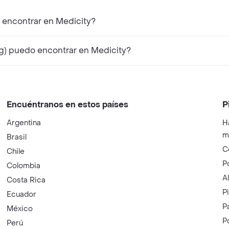
 encontrar en Medicity?
g) puedo encontrar en Medicity?
Encuéntranos en estos países
P
Argentina
H
m
Brasil
C
Chile
P
Colombia
A
Costa Rica
P
Ecuador
P
México
P
Perú