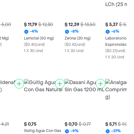
 5,00
$ 11,79
$ 12,30
$ 12,39
$ 13,50
$ 5,37
$ 5,75
-
4
%
-
8
%
-
6
%
2 Mg)
Lamictal (50 mg)
Zetina (20 mg)
Laboratorio Chi
l
)
(
$0.40/und
)
(
$0.42/und
)
Espironolacton
1 X 30 Und
1 X 30 Und
(25 mg)
(
$0.27/und
)
1 X 20 Und
 4,21
$ 0,75
$ 0,70
$ 0,77
$ 5,71
$ 9,06
Güitig Agua Con Gas
-
9
%
-
37
%