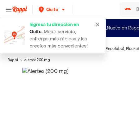
Quito
Ingresa tu dirección en
¿Nuevo en Rapp
Quito
.
Mejor servicio,
entregas más rápidas y los
precios más convenientes!
Búsquedas relacionadas:
Sistema Nervioso
,
Alertex
,
Encefabol
,
Fluoxe
Rappi
alertex 200 mg