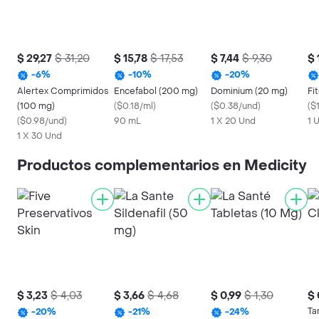
$ 29,27
$ 31,20
$ 15,78
$ 17,53
$ 7,44
$ 9,30
$ 
-
6
%
-
10
%
-
20
%
Alertex Comprimidos
Encefabol (200 mg)
Dominium (20 mg)
Fi
(100 mg)
(
$0.18/ml
)
(
$0.38/und
)
(
$
(
$0.98/und
)
90 mL
1 X 20 Und
1 
1 X 30 Und
Productos complementarios en Medicity
$ 3,23
$ 4,03
$ 3,66
$ 4,68
$ 0,99
$ 1,30
$ 
Ta
-
20
%
-
21
%
-
24
%