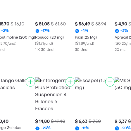
15,70
$ 16,10
$ 51,05
$ 61,50
$ 56,49
$ 58,94
$ 4,90
$
-
2
%
-
17
%
-
4
%
-
2
%
tostimoline (200 mg)
Rosucol (20 mg)
Paxil (25 Mg)
Apracal (
15.70/und
)
(
$1.71/und
)
(
$1.89/und
)
(
$0.25/m
Und
1 X 30 Und
30 Und
20 mL
0,40
$ 14,80
$ 19,40
$ 6,63
$ 7,50
$ 3,37
$
ngo Galletas
-
23
%
-
11
%
-
20
%