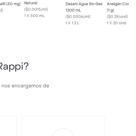
Natural
Mk Sildenafil (50 mg)
Dasani Agua Sin Gas
Analgan Compr
(
$0.0015/ml
)
d
)
1200 mL
(1 g)
1 X 500 mL
(
$0.0006/ml
)
(
$0.29/und
)
1 X 1.2 L
1 X 20 Und
Rappi?
 y nos encargamos de