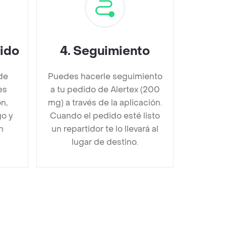
dido
4
.
Seguimiento
de
Puedes hacerle seguimiento
es
a tu pedido de Alertex (200
n,
mg) a través de la aplicación.
go y
Cuando el pedido esté listo
n
un repartidor te lo llevará al
lugar de destino.