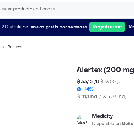
Registrarme
i?
Disfruta de
envíos gratis por semanas
Té
tina
,
Rosucol
Alertex (200 mg
$ 33,15
/
u
$ 39,00
/
u
-
14
%
$1.11/und
(
1 X 30 Und
)
Medicity
Disponible en
Quito