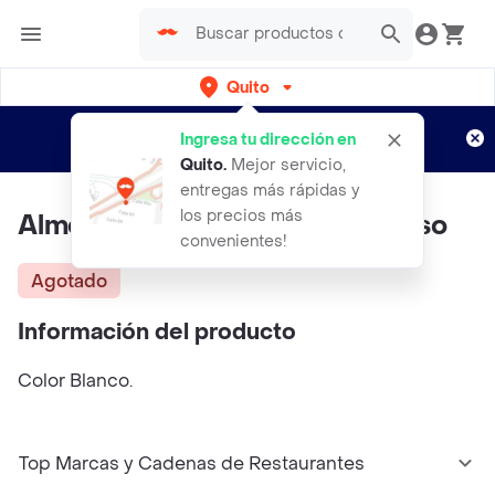
Quito
Regístrate
¿Nuevo en Rappi?
y disfruta de
Ingresa tu dirección en
envíos gratis por semanas
Aplican TyC
Quito
.
Mejor servicio,
entregas más rápidas y
los precios más
Almohada Shiro Shinchan Miniso
convenientes!
Agotado
Información del producto
Color Blanco.
Top Marcas y Cadenas de Restaurantes