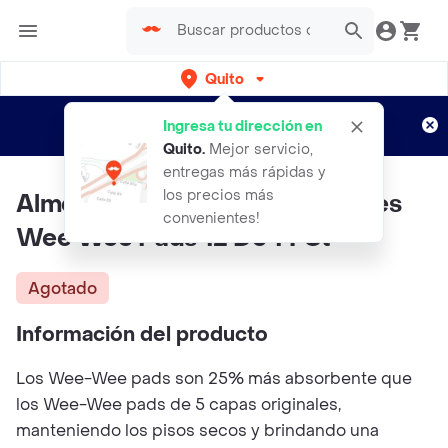
Quito
Regístrate
¿Nuevo en Rappi?
y disfruta de
Ingresa tu dirección en
envíos gratis por semanas
Aplican TyC
Quito
.
Mejor servicio,
entregas más rápidas y
los precios más
Almohadillas Super Absorbentes
convenientes!
Wee Wee Pads 12 De 14 Ct
Agotado
Información del producto
Los Wee-Wee pads son 25% más absorbente que
los Wee-Wee pads de 5 capas originales,
manteniendo los pisos secos y brindando una