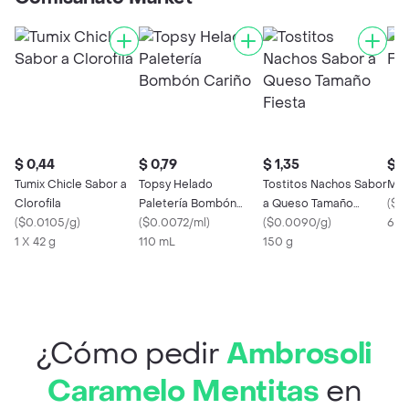
$ 0,44
$ 0,79
$ 1,35
$ 0
Tumix Chicle Sabor a
Topsy Helado
Tostitos Nachos Sabor
Mog
Clorofila
Paletería Bombón
a Queso Tamaño
(
$0
(
$0.0105/g
)
Cariño
(
$0.0072/ml
)
Fiesta
(
$0.0090/g
)
60 
1 X 42 g
110 mL
150 g
¿Cómo pedir
Ambrosoli
Caramelo Mentitas
en