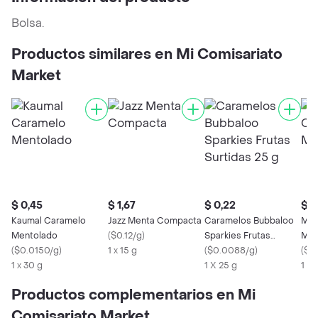
Bolsa.
Productos similares en Mi Comisariato
Market
$ 0,45
$ 1,67
$ 0,22
$ 0
Kaumal Caramelo
Jazz Menta Compacta
Caramelos Bubbaloo
Men
Mentolado
(
$0.12/g
)
Sparkies Frutas
Men
(
$0.0150/g
)
1 x 15 g
Surtidas 25 g
(
$0.0088/g
)
(
$0
1 x 30 g
1 X 25 g
1 X 
Productos complementarios en Mi
Comisariato Market