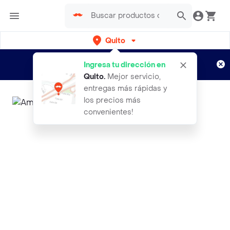
Quito
Regístrate
¿Nuevo en Rappi?
y disfruta de
Ingresa tu dirección en
envíos gratis por semanas
Aplican TyC
Quito
.
Mejor servicio,
entregas más rápidas y
los precios más
convenientes!