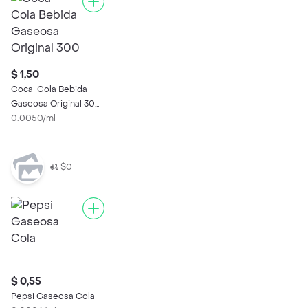
$ 1,50
Coca-Cola Bebida
Gaseosa Original 300
mL
0.0050/ml
$0
$ 0,55
Pepsi Gaseosa Cola