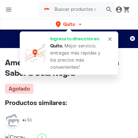
Quito
Regístrate
¿Nuevo en Rappi?
y disfruta de
Ingresa tu dirección en
envíos gratis por semanas
Aplican TyC
Quito
.
Mejor servicio,
entregas más rápidas y
los precios más
American Cola Bebida Gaseosa
convenientes!
Sabor a Cola Negra
Agotado
Productos similares:
$0