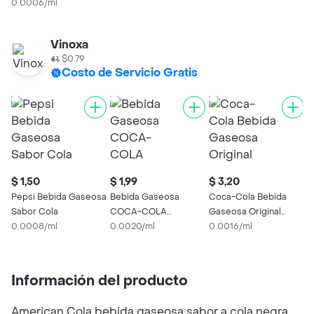
0.0006/ml
Vinoxa
$0.79
Costo de Servicio Gratis
$ 1,50
$ 1,99
$ 3,20
$
Pepsi Bebida Gaseosa
Bebida Gaseosa
Coca-Cola Bebida
P
Sabor Cola
COCA-COLA
Gaseosa Original
0
0.0008/ml
ORIGINAL 1000 Ml
0.0020/ml
2000 mL
0.0016/ml
Información del producto
American Cola bebida gaseosa sabor a cola negra.