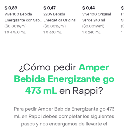
$ 0,89
$ 0,47
$ 0,44
$ 0
Vive 100 Bebida
220V Bebida
Vive 100 Original
Pep
Energizante con Sabor
Energética Original
Verde 240 ml
Sab
a Mora Azul y Borojó
(
$0.0019/ml
)
(
$0.0015/ml
)
(
$0.0019/ml
)
(
$0
1 X 475.0 mL
1 X 330 mL
1 X 240 mL
1 X
¿Cómo pedir
Amper
Bebida Energizante go
473 mL
en Rappi?
Para pedir Amper Bebida Energizante go 473
mL en Rappi debes completar los siguientes
pasos y nos encargamos de llevarte el