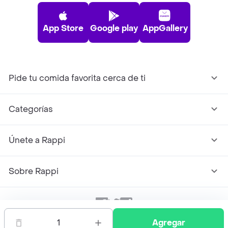
App Store
Google play
AppGallery
Pide tu comida favorita cerca de ti
Categorías
Únete a Rappi
Sobre Rappi
Facebook
Twitter
Instagram
1
Agregar
©
2026
Rappi Inc. All rights reserved.