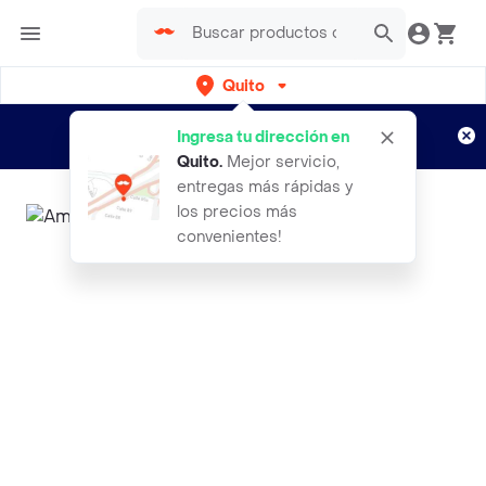
Quito
Regístrate
¿Nuevo en Rappi?
y disfruta de
Ingresa tu dirección en
envíos gratis por semanas
Aplican TyC
Quito
.
Mejor servicio,
entregas más rápidas y
los precios más
convenientes!