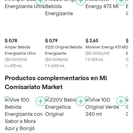
$ 0,78
$ 0,79
$ 2,65
$ 0
Amper Bebida
V220 Original Bebida
Monster Energy 473 Ml
220
Energizante Ultra
Energizante
(
$0.0056/ml
)
Ene
(
$0.0017/ml
)
(
$0.0014/ml
)
1 X 473 mL
(
$0
1 x 473 mL
1 X 600 mL
1 X
Productos complementarios en Mi
Comisariato Market