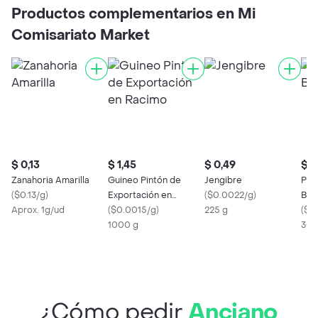
Productos complementarios en Mi
Comisariato Market
$ 0,13
$ 1,45
$ 0,49
$ 0
Zanahoria Amarilla
Guineo Pintón de
Jengibre
Pla
(
$0.13/g
)
Exportación en
(
$0.0022/g
)
Bar
Aprox. 1g/ud
Racimo
(
$0.0015/g
)
225 g
(
$0
1000 g
300
¿Cómo pedir
Anciano