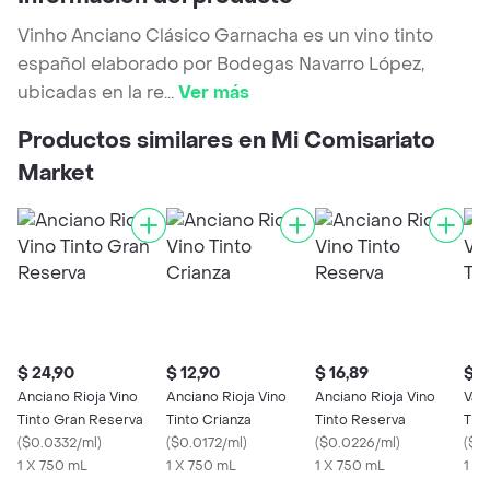
Vinho Anciano Clásico Garnacha es un vino tinto
español elaborado por Bodegas Navarro López,
ubicadas en la re
...
Ver más
Productos similares en Mi Comisariato
Market
$ 24,90
$ 12,90
$ 16,89
$ 7
Anciano Rioja Vino
Anciano Rioja Vino
Anciano Rioja Vino
Val
Tinto Gran Reserva
Tinto Crianza
Tinto Reserva
Tint
(
$0.0332/ml
)
(
$0.0172/ml
)
(
$0.0226/ml
)
(
$0
1 X 750 mL
1 X 750 mL
1 X 750 mL
1 X