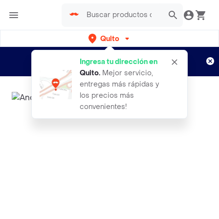
Quito
Regístrate
¿Nuevo en Rappi?
y disfruta de
Ingresa tu dirección en
envíos gratis por semanas
Aplican TyC
Quito
.
Mejor servicio,
entregas más rápidas y
los precios más
convenientes!