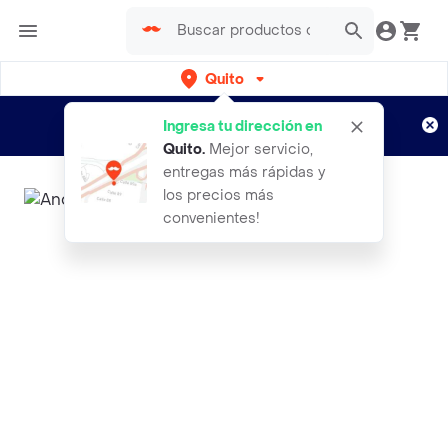
Quito
Regístrate
¿Nuevo en Rappi?
y disfruta de
Ingresa tu dirección en
envíos gratis por semanas
Aplican TyC
Quito
.
Mejor servicio,
entregas más rápidas y
los precios más
convenientes!