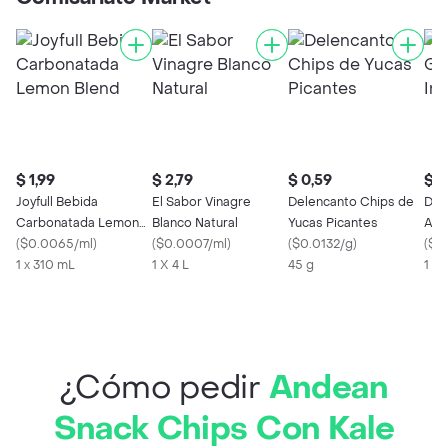
$ 1,99
$ 2,79
$ 0,59
$ 1
Joyfull Bebida
El Sabor Vinagre
Delencanto Chips de
Dr. 
Carbonatada Lemon
Blanco Natural
Yucas Picantes
Arro
Blend
(
$0.0065/ml
)
(
$0.0007/ml
)
(
$0.0132/g
)
(
$0
1 x 310 mL
1 X 4 L
45 g
1 X 
¿Cómo pedir
Andean
Snack Chips Con Kale