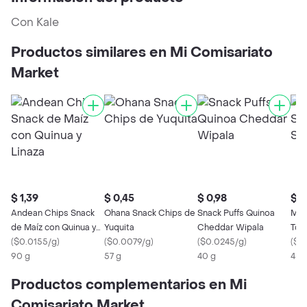
Con Kale
Productos similares en Mi Comisariato
Market
$ 1,39
$ 0,45
$ 0,98
$ 0
Andean Chips Snack
Ohana Snack Chips de
Snack Puffs Quinoa
Mi 
de Maíz con Quinua y
Yuquita
Cheddar Wipala
Tort
Linaza
(
$0.0155/g
)
(
$0.0079/g
)
(
$0.0245/g
)
(
$0
90 g
57 g
40 g
45 
Productos complementarios en Mi
Comisariato Market