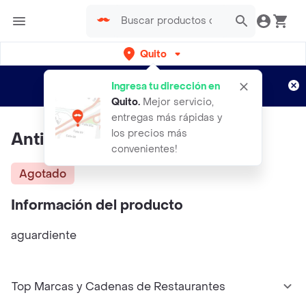
Quito
Regístrate
¿Nuevo en Rappi?
y disfruta de
Ingresa tu dirección en
envíos gratis por semanas
Aplican TyC
Quito
.
Mejor servicio,
entregas más rápidas y
los precios más
Antioqueño 750 Ml
convenientes!
Agotado
Información del producto
aguardiente
Top Marcas y Cadenas de Restaurantes