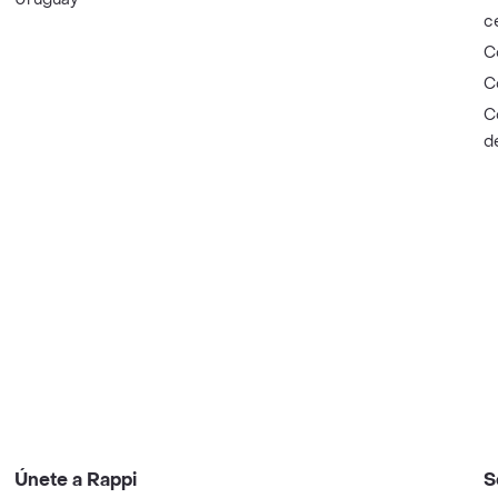
c
C
C
C
d
Únete a Rappi
S