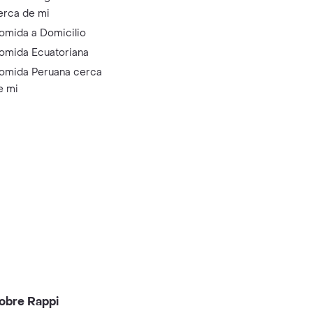
erca de mi
omida a Domicilio
omida Ecuatoriana
omida Peruana cerca
e mi
obre Rappi