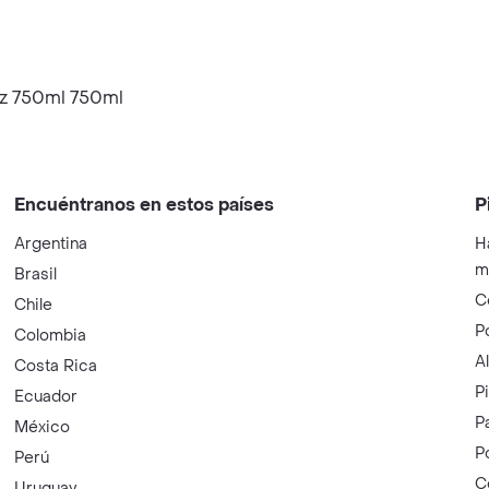
itz 750ml 750ml
Encuéntranos en estos países
P
Argentina
H
m
Brasil
C
Chile
P
Colombia
A
Costa Rica
P
Ecuador
P
México
P
Perú
C
Uruguay