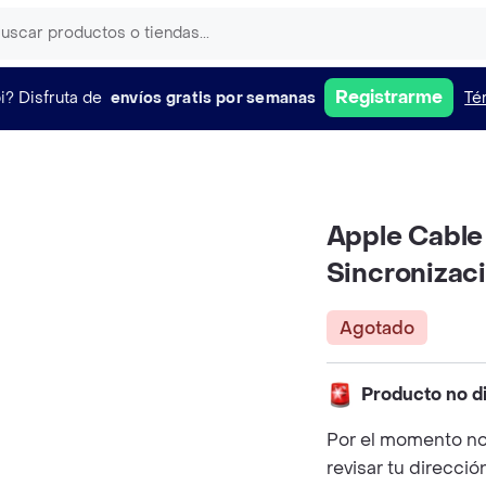
Registrarme
i?
Disfruta de
envíos gratis por semanas
Té
Apple Cable
Sincronizac
Agotado
Producto no d
Por el momento no
revisar tu direcció