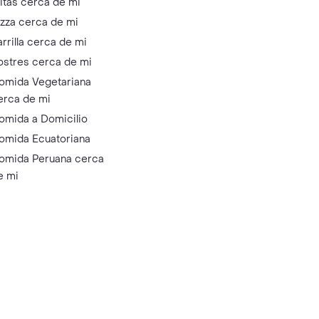
litas cerca de mi
izza cerca de mi
arrilla cerca de mi
ostres cerca de mi
omida Vegetariana
erca de mi
omida a Domicilio
omida Ecuatoriana
omida Peruana cerca
e mi