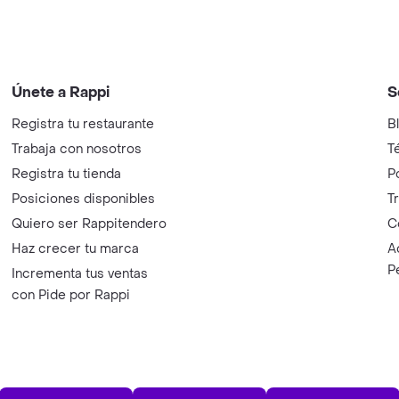
Únete a Rappi
S
Registra tu restaurante
B
Trabaja con nosotros
T
Registra tu tienda
P
Posiciones disponibles
T
Quiero ser Rappitendero
C
Haz crecer tu marca
A
P
Incrementa tus ventas
con Pide por Rappi
App Store
Play Store
AppGalle