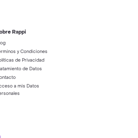
obre Rappi
log
érminos y Condiciones
olíticas de Privacidad
ratamiento de Datos
ontacto
cceso a mis Datos
ersonales
ry