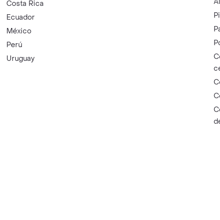
A
Costa Rica
P
Ecuador
P
México
P
Perú
C
Uruguay
c
C
C
C
d