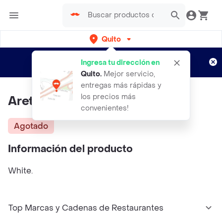
Quito
Regístrate
¿Nuevo en Rappi?
y disfruta de
Ingresa tu dirección en
envíos gratis por semanas
Aplican TyC
Quito
.
Mejor servicio,
entregas más rápidas y
los precios más
Aretes Blanco Funky Fish
convenientes!
Agotado
Información del producto
White.
Top Marcas y Cadenas de Restaurantes