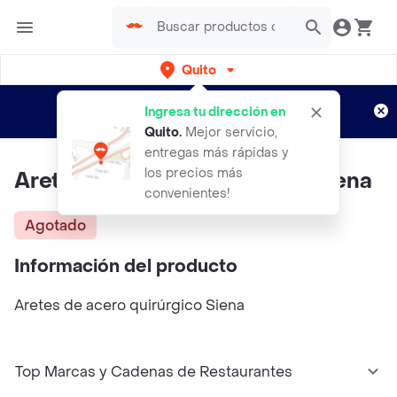
Quito
Regístrate
¿Nuevo en Rappi?
y disfruta de
Ingresa tu dirección en
envíos gratis por semanas
Aplican TyC
Quito
.
Mejor servicio,
entregas más rápidas y
los precios más
Aretes De Acero Quirúrgico Siena
convenientes!
Agotado
Información del producto
Aretes de acero quirúrgico Siena
Top Marcas y Cadenas de Restaurantes