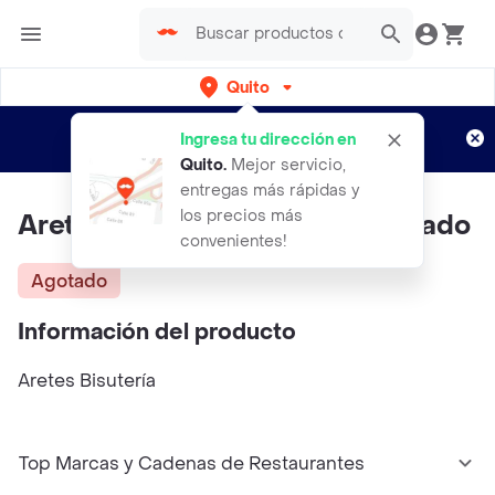
Quito
Regístrate
¿Nuevo en Rappi?
y disfruta de
Ingresa tu dirección en
envíos gratis por semanas
Aplican TyC
Quito
.
Mejor servicio,
entregas más rápidas y
los precios más
Aretes De Forma De Hoja Plateado
convenientes!
Agotado
Información del producto
Aretes Bisutería
Top Marcas y Cadenas de Restaurantes