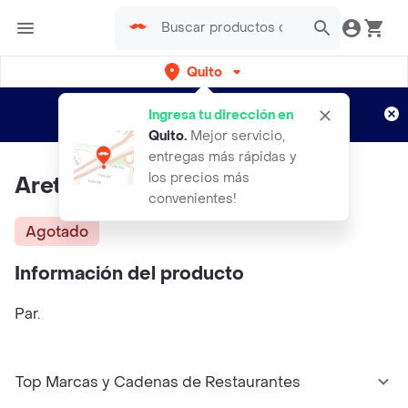
Quito
Regístrate
¿Nuevo en Rappi?
y disfruta de
Ingresa tu dirección en
envíos gratis por semanas
Aplican TyC
Quito
.
Mejor servicio,
entregas más rápidas y
los precios más
Aretes Gold Funky Fish
convenientes!
Agotado
Información del producto
Par.
Top Marcas y Cadenas de Restaurantes