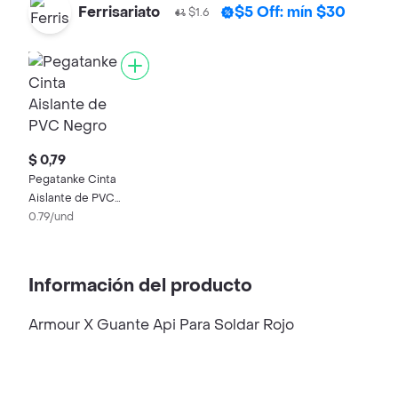
Ferrisariato
$5 Off: mín $30
$1.6
$ 0,79
Pegatanke Cinta
Aislante de PVC
Negro
0.79/und
Información del producto
Armour X Guante Api Para Soldar Rojo