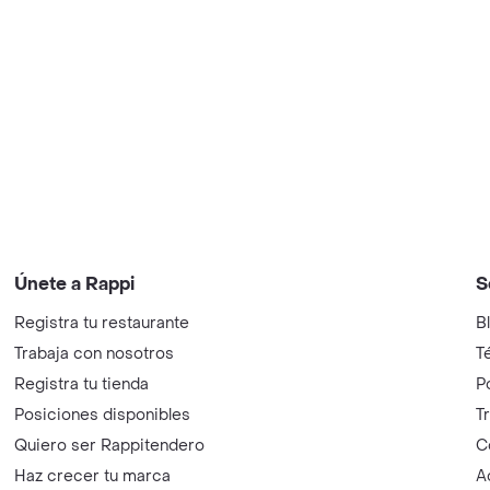
Únete a Rappi
S
Registra tu restaurante
B
Trabaja con nosotros
T
Registra tu tienda
P
Posiciones disponibles
T
Quiero ser Rappitendero
C
Haz crecer tu marca
A