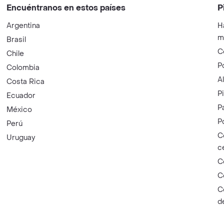
Encuéntranos en estos países
P
Argentina
H
m
Brasil
C
Chile
P
Colombia
A
Costa Rica
P
Ecuador
P
México
P
Perú
C
Uruguay
c
C
C
C
d