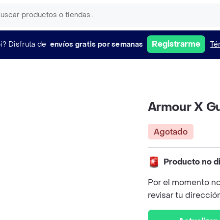
Registrarme
i?
Disfruta de
envíos gratis por semanas
Té
Armour X Gu
Agotado
Producto no d
Por el momento no
revisar tu direcció