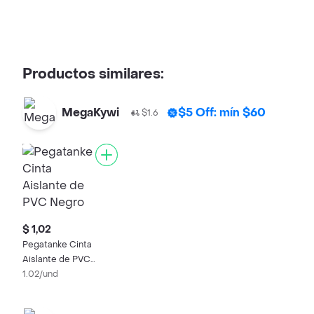
Productos similares:
MegaKywi
$5 Off: mín $60
$1.6
$ 1,02
Pegatanke Cinta
Aislante de PVC
Negro
1.02/und