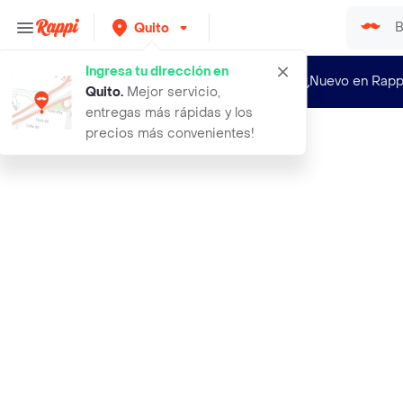
Quito
Ingresa tu dirección en
¿Nuevo en Rapp
Quito
.
Mejor servicio,
entregas más rápidas y los
precios más convenientes!
Rappi
armour x guante api para soldar roj