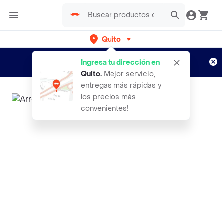
Quito
Regístrate
¿Nuevo en Rappi?
y disfruta de
Ingresa tu dirección en
envíos gratis por semanas
Aplican TyC
Quito
.
Mejor servicio,
entregas más rápidas y
los precios más
convenientes!