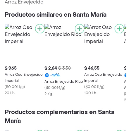
Arroz Envejecido
Productos similares en Santa María
$ 9,65
$ 2,64
$ 3,30
$ 46,55
$ 1
Arroz Oso Envejecido
Arroz Oso Envejecido
-
19
%
Imperial
Imperial
Arroz Envejecido Rico
Arr
(
$0.0011/g
)
(
$0.0011/g
)
(
$0.0014/g
)
Arr
20 Lb
100 Lb
2 Kg
(
$0
25 
Productos complementarios en Santa
María