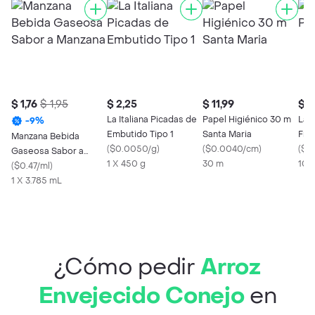
$ 1,76
$ 1,95
$ 2,25
$ 11,99
$ 0
La Italiana Picadas de
Papel Higiénico 30 m
Las
-
9
%
Embutido Tipo 1
Santa Maria
Frit
Manzana Bebida
(
$0.0050/g
)
(
$0.0040/cm
)
(
$0
Gaseosa Sabor a
1 X 450 g
30 m
100
Manzana
(
$0.47/ml
)
1 X 3.785 mL
¿Cómo pedir
Arroz
Envejecido Conejo
en