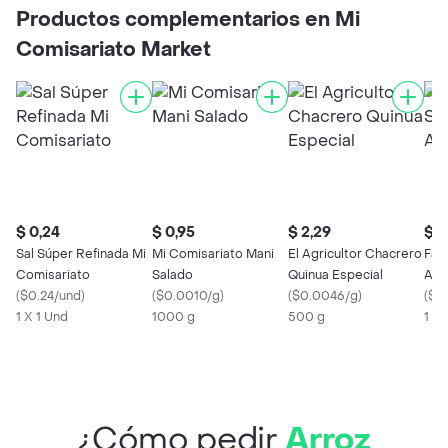
Productos complementarios en Mi
Comisariato Market
$ 0,24
$ 0,95
$ 2,29
$ 1
Sal Súper Refinada Mi
Mi Comisariato Mani
El Agricultor Chacrero
Fam
Comisariato
Salado
Quinua Especial
Agu
(
$0.24/und
)
(
$0.0010/g
)
(
$0.0046/g
)
(
$0
1 X 1 Und
1000 g
500 g
1 X
¿Cómo pedir
Arroz