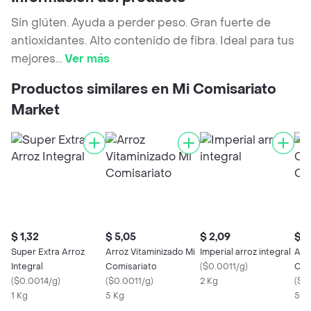
Sin glúten. Ayuda a perder peso. Gran fuerte de
antioxidantes. Alto contenido de fibra. Ideal para tus
mejores
...
Ver más
Productos similares en Mi Comisariato
Market
$ 1,32
$ 5,05
$ 2,09
$ 0
Super Extra Arroz
Arroz Vitaminizado Mi
Imperial arroz integral
Arr
Integral
Comisariato
(
$0.0011/g
)
Com
(
$0.0014/g
)
(
$0.0011/g
)
2 Kg
(
$0
1 Kg
5 Kg
500