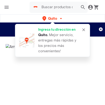
Quito
Regístrate
¿Nuevo en Rappi?
y disfruta de
Ingresa tu dirección en
envíos gratis por semanas
Aplican TyC
Quito
.
Mejor servicio,
entregas más rápidas y
los precios más
convenientes!