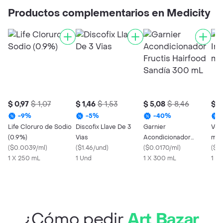
Productos complementarios en Medicity
$ 0,97
$ 1,07
$ 1,46
$ 1,53
$ 5,08
$ 8,46
$ 5
-
9
%
-
5
%
-
40
%
Life Cloruro de Sodio
Discofix Llave De 3
Garnier
Vent
(0.9%)
Vias
Acondicionador
mcg
(
$0.0039/ml
)
(
$1.46/und
)
Fructis Hairfood
(
$0.0170/ml
)
(
$5
1 X 250 mL
1 Und
Sandía 300 mL
1 X 300 mL
1 X 
¿Cómo pedir
Art Bazar